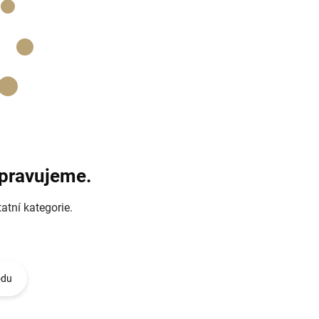
ipravujeme.
atní kategorie.
odu