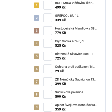
BOHEMICA Višňovka likér
25% 0,7L
499 Kč
GREPOOL 8% 1L
339 Kč
Hustopečská Mandlovka 38%
1L
779 Kč
Cryo Vodka 40% 0,7L
525 Kč
Blatenská Slivovice 50% 1L
725 Kč
Ochrana proti poškození či
ztrátě
29 Kč
ZD Němčičky Sauvignon 13%
2025 Bag in Box 3L - suché
399 Kč
Sudličkova pálenice
Ořechovka 30% 0,7L
599 Kč
Apicor Švejkova Kontušovka
40% 0,5L
359 Kč