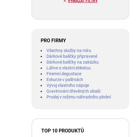
VYMAZAT FILTRY
PRO FIRMY
Všechny služby na míru
Dárkové balíčky připravené
Dárkové balíčky na zakázku
Láhve s vlastní etiketou
Firemní degustace
Exkurze v palírnách
Vývoj vlastního nápoje
Gravírování dřevěných obalů
Prodej v režimu náhradního plnění
TOP 10 PRODUKTŮ