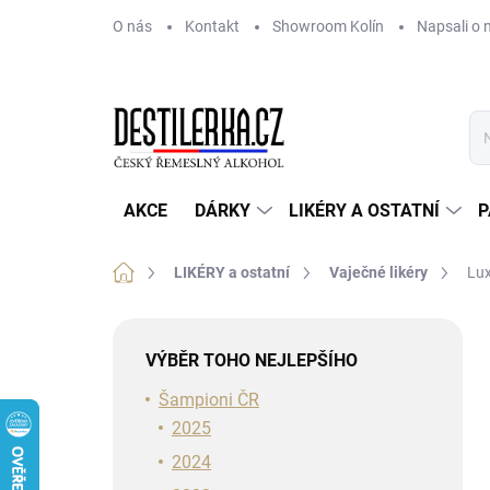
Přejít
O nás
Kontakt
Showroom Kolín
Napsali o 
na
obsah
AKCE
DÁRKY
LIKÉRY A OSTATNÍ
P
Domů
LIKÉRY a ostatní
Vaječné likéry
Lux
P
o
VÝBĚR TOHO NEJLEPŠÍHO
s
t
Šampioni ČR
r
2025
a
2024
n