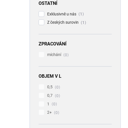
OSTATNÍ
Exklusivně u nás
1
Z českých surovin
1
ZPRACOVÁNÍ
míchání
0
OBJEM V L
0,5
0
0,7
0
1
0
2+
0