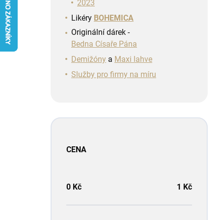
n
2023
í
Likéry
BOHEMICA
p
Originální dárek -
a
Bedna Císaře Pána
n
e
Demižóny
a
Maxi lahve
l
Služby pro firmy na míru
CENA
0
Kč
1
Kč