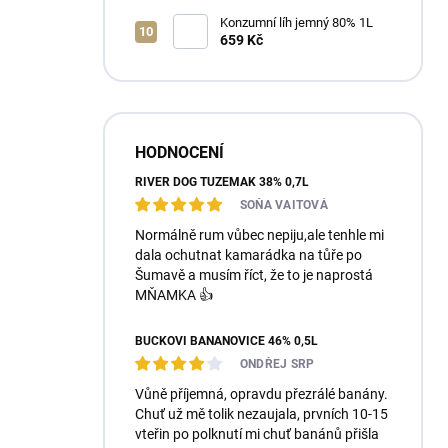
Konzumní líh jemný 80% 1L
659 Kč
HODNOCENÍ
RIVER DOG TUZEMÁK 38% 0,7L
SOŇA VAITOVÁ
Normálně rum vůbec nepiju,ale tenhle mi
dala ochutnat kamarádka na tůře po
Šumavě a musím říct, že to je naprostá
MŇAMKA 👍
BUČKOVI BANÁNOVICE 46% 0,5L
ONDŘEJ SRP
Vůně příjemná, opravdu přezrálé banány.
Chuť už mě tolik nezaujala, prvních 10-15
vteřin po polknutí mi chuť banánů přišla