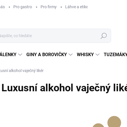
nás
Pro gastro
Pro firmy
Láhve a etikety na míru
Věrnos
Hledat
ÁLENKY
GINY A BOROVIČKY
WHISKY
TUZEMÁKY
usní alkohol vaječný likér
Luxusní alkohol vaječný lik