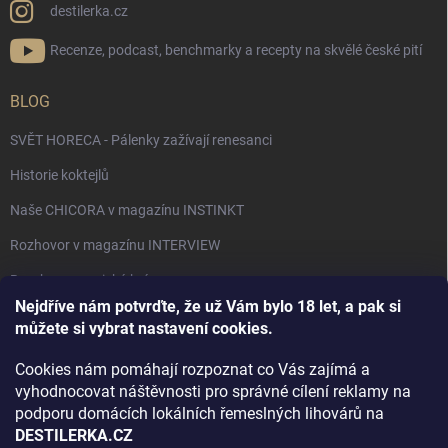
destilerka.cz
Recenze, podcast, benchmarky a recepty na skvělé české pití
BLOG
SVĚT HORECA - Pálenky zažívají renesanci
Historie koktejlů
Naše CHICORA v magazínu INSTINKT
Rozhovor v magazínu INTERVIEW
Bourbon, americká krása.
Nejdříve nám potvrďte, že už Vám bylo 18 let, a pak si
Napsali v TÝDNU o naší práci
můžete si vybrat nastavení cookies.
Když ovoce dostane druhý život
Cookies nám pomáhají rozpoznat co Vás zajímá a
Rozhovor s DESTILERKA.CZ v magazínu DRINKING-CAT
vyhodnocovat náštěvnosti pro správné cílení reklamy na
podporu domácích lokálních řemeslných lihovárů na
Jak vybrat dárek na Vánoce
DESTILERKA.CZ