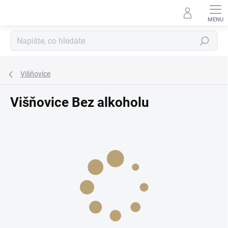
Přejít
na
obsah
Hledat
Višňovice
Višňovice Bez alkoholu