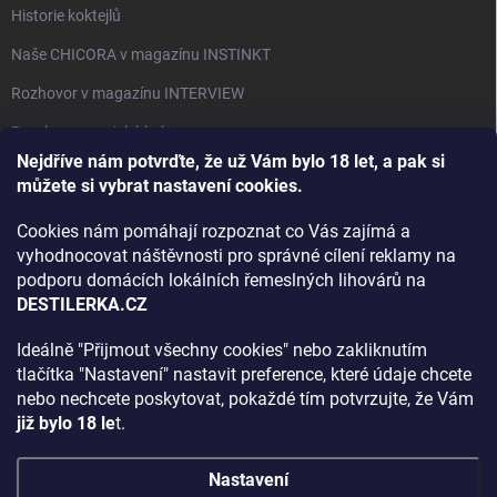
Historie koktejlů
Naše CHICORA v magazínu INSTINKT
Rozhovor v magazínu INTERVIEW
Bourbon, americká krása.
Nejdříve nám potvrďte, že už Vám bylo 18 let, a pak si
Napsali v TÝDNU o naší práci
můžete si vybrat nastavení cookies.
Když ovoce dostane druhý život
Cookies nám pomáhají rozpoznat co Vás zajímá a
Rozhovor s DESTILERKA.CZ v magazínu DRINKING-CAT
vyhodnocovat náštěvnosti pro správné cílení reklamy na
podporu domácích lokálních řemeslných lihovárů na
Jak vybrat dárek na Vánoce
DESTILERKA.CZ
Rozhovor Destilerka.cz v magazínu Macchiato
Ideálně "Přijmout všechny cookies" nebo zakliknutím
tlačítka "Nastavení" nastavit preference, které údaje chcete
Archiv
nebo nechcete poskytovat, pokaždé tím potvrzujte, že Vám
již bylo 18 le
t.
Nastavení