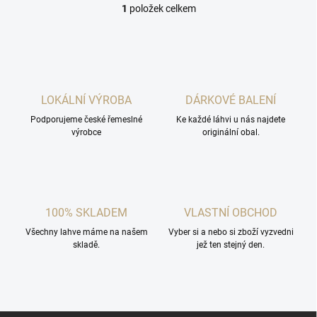
1
položek celkem
O
v
l
á
d
a
c
LOKÁLNÍ VÝROBA
DÁRKOVÉ BALENÍ
í
Podporujeme české řemeslné
p
Ke každé láhvi u nás najdete
výrobce
originální obal.
r
v
k
y
v
ý
100% SKLADEM
VLASTNÍ OBCHOD
p
i
Všechny lahve máme na našem
Vyber si a nebo si zboží vyzvedni
s
skladě.
jež ten stejný den.
u