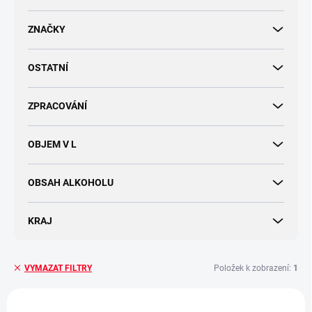
d
u
ZNAČKY
k
t
OSTATNÍ
ů
ZPRACOVÁNÍ
OBJEM V L
OBSAH ALKOHOLU
KRAJ
Položek k zobrazení:
1
VYMAZAT FILTRY
V
ý
VÍCE ZA MÉNĚ