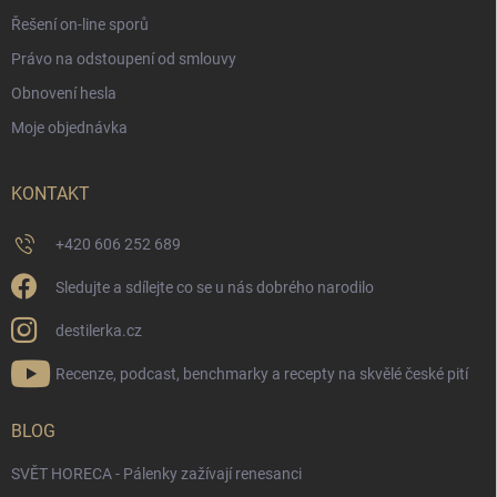
Řešení on-line sporů
Právo na odstoupení od smlouvy
Obnovení hesla
Moje objednávka
KONTAKT
+420 606 252 689
Sledujte a sdílejte co se u nás dobrého narodilo
destilerka.cz
Recenze, podcast, benchmarky a recepty na skvělé české pití
BLOG
SVĚT HORECA - Pálenky zažívají renesanci