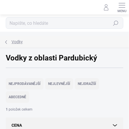
Přejít
na
obsah
Hledat
Vodky
Vodky z oblasti Pardubický
Ř
a
NEJPRODÁVANĚJŠÍ
NEJLEVNĚJŠÍ
NEJDRAŽŠÍ
z
e
ABECEDNĚ
n
í
1
položek celkem
p
r
CENA
o