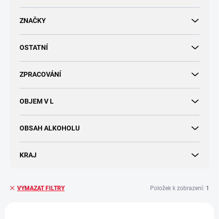
d
u
ZNAČKY
k
t
OSTATNÍ
ů
ZPRACOVÁNÍ
OBJEM V L
OBSAH ALKOHOLU
KRAJ
Položek k zobrazení:
1
VYMAZAT FILTRY
V
ý