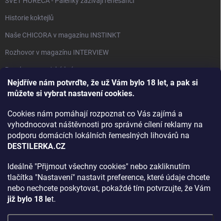
SVĚT HORECA - Pálenky zažívají renesanci
Historie koktejlů
Naše CHICORA v magazínu INSTINKT
Rozhovor v magazínu INTERVIEW
Bourbon, americká krása.
Nejdříve nám potvrďte, že už Vám bylo 18 let, a pak si
Napsali v TÝDNU o naší práci
můžete si vybrat nastavení cookies.
Když ovoce dostane druhý život
Cookies nám pomáhají rozpoznat co Vás zajímá a
Rozhovor s DESTILERKA.CZ v magazínu DRINKING-CAT
vyhodnocovat náštěvnosti pro správné cílení reklamy na
podporu domácích lokálních řemeslných lihovárů na
Jak vybrat dárek na Vánoce
DESTILERKA.CZ
Rozhovor Destilerka.cz v magazínu Macchiato
Ideálně "Přijmout všechny cookies" nebo zakliknutím
tlačítka "Nastavení" nastavit preference, které údaje chcete
Archiv
nebo nechcete poskytovat, pokaždé tím potvrzujte, že Vám
již bylo 18 le
t.