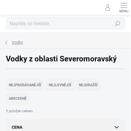
Přejít
na
obsah
Hledat
Vodky
Vodky z oblasti Severomoravský
Ř
a
NEJPRODÁVANĚJŠÍ
NEJLEVNĚJŠÍ
NEJDRAŽŠÍ
z
e
ABECEDNĚ
n
í
1
položek celkem
p
r
CENA
o