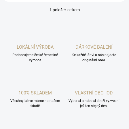
1
položek celkem
O
v
l
á
d
a
c
LOKÁLNÍ VÝROBA
DÁRKOVÉ BALENÍ
í
Podporujeme české řemeslné
p
Ke každé láhvi u nás najdete
výrobce
originální obal.
r
v
k
y
v
ý
100% SKLADEM
VLASTNÍ OBCHOD
p
i
Všechny lahve máme na našem
Vyber si a nebo si zboží vyzvedni
s
skladě.
jež ten stejný den.
u