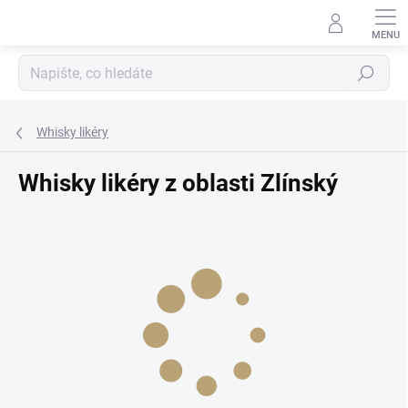
Přejít
na
obsah
Hledat
Whisky likéry
Whisky likéry z oblasti Zlínský