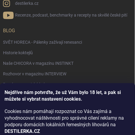
destilerka.cz
Recenze, podcast, benchmarky a recepty na skvělé české pití
BLOG
SVĚT HORECA - Pálenky zažívají renesanci
Historie koktejlů
Naše CHICORA v magazínu INSTINKT
Rozhovor v magazínu INTERVIEW
Bourbon, americká krása.
Nejdříve nám potvrďte, že už Vám bylo 18 let, a pak si
Napsali v TÝDNU o naší práci
můžete si vybrat nastavení cookies.
Když ovoce dostane druhý život
Cookies nám pomáhají rozpoznat co Vás zajímá a
Rozhovor s DESTILERKA.CZ v magazínu DRINKING-CAT
vyhodnocovat náštěvnosti pro správné cílení reklamy na
podporu domácích lokálních řemeslných lihovárů na
Jak vybrat dárek na Vánoce
DESTILERKA.CZ