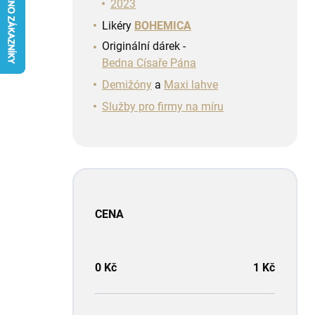
n
2023
í
Likéry
BOHEMICA
p
Originální dárek -
a
Bedna Císaře Pána
n
e
Demižóny
a
Maxi lahve
l
Služby pro firmy na míru
CENA
0
Kč
1
Kč