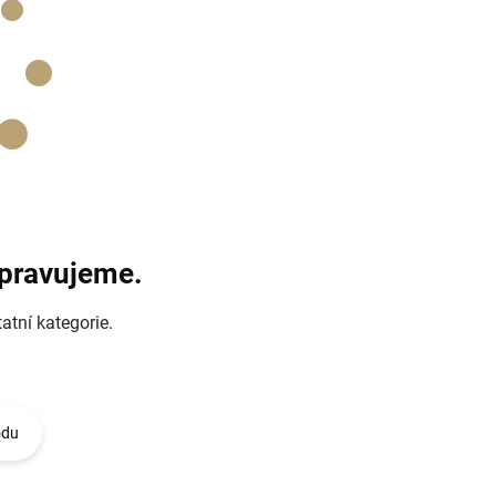
ipravujeme.
atní kategorie.
odu