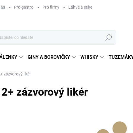
nás
Pro gastro
Pro firmy
Láhve a etikety na míru
Věrnos
Hledat
ÁLENKY
GINY A BOROVIČKY
WHISKY
TUZEMÁKY
+ zázvorový likér
2+ zázvorový likér