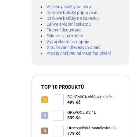
Všechny služby na míru
Dárkové balíčky připravené
Dárkové balíčky na zakázku
Láhve s vlastní etiketou
Firemní degustace
Exkurze v palírnách
Vývoj vlastního nápoje
Gravírování dřevěných obalů
Prodej v režimu náhradního plnění
TOP 10 PRODUKTŮ
BOHEMICA Višňovka likér
25% 0,7L
499 Kč
GREPOOL 8% 1L
339 Kč
Hustopečská Mandlovka 38%
1L
779 Kč