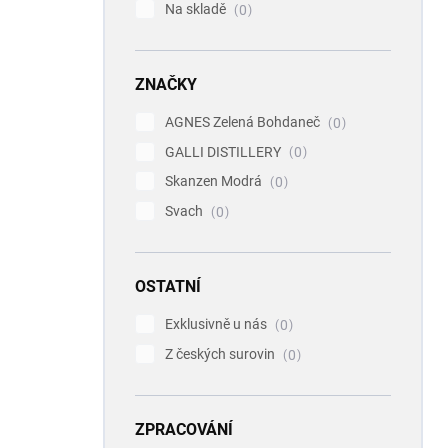
Na skladě
0
ZNAČKY
AGNES Zelená Bohdaneč
0
GALLI DISTILLERY
0
Skanzen Modrá
0
Svach
0
OSTATNÍ
Exklusivně u nás
0
Z českých surovin
0
ZPRACOVÁNÍ