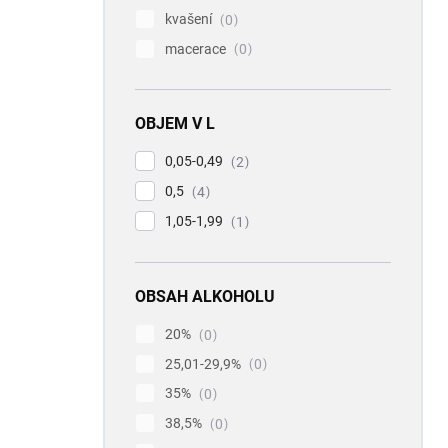
kvašení
0
macerace
0
OBJEM V L
0,05-0,49
2
0,5
4
1,05-1,99
1
OBSAH ALKOHOLU
20%
0
25,01-29,9%
0
35%
0
38,5%
0