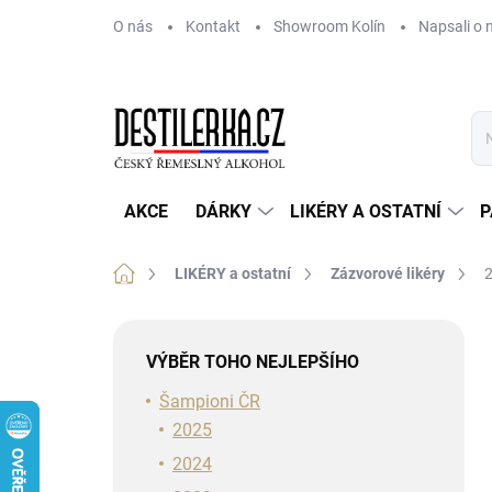
Přejít
O nás
Kontakt
Showroom Kolín
Napsali o 
na
obsah
AKCE
DÁRKY
LIKÉRY A OSTATNÍ
P
Domů
LIKÉRY a ostatní
Zázvorové likéry
2
P
o
VÝBĚR TOHO NEJLEPŠÍHO
s
t
Šampioni ČR
r
2025
a
2024
n