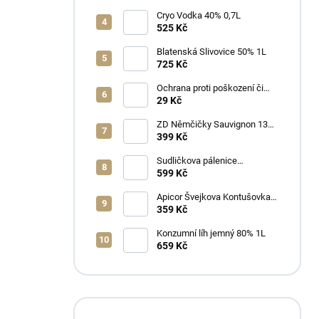
Cryo Vodka 40% 0,7L
525 Kč
Blatenská Slivovice 50% 1L
725 Kč
Ochrana proti poškození či
ztrátě
29 Kč
ZD Němčičky Sauvignon 13%
2025 Bag in Box 3L - suché
399 Kč
Sudličkova pálenice
Ořechovka 30% 0,7L
599 Kč
Apicor Švejkova Kontušovka
40% 0,5L
359 Kč
Konzumní líh jemný 80% 1L
659 Kč