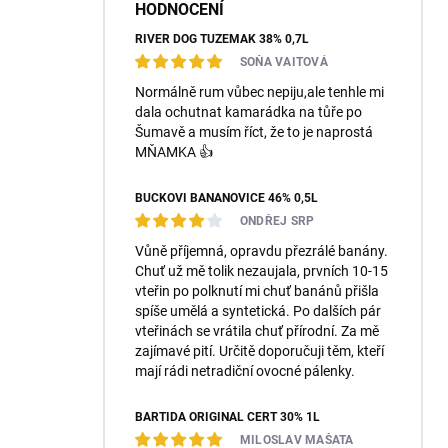
HODNOCENÍ
RIVER DOG TUZEMÁK 38% 0,7L
SOŇA VAITOVÁ
Normálně rum vůbec nepiju,ale tenhle mi
dala ochutnat kamarádka na tůře po
Šumavě a musím říct, že to je naprostá
MŇAMKA 👍
BUČKOVI BANÁNOVICE 46% 0,5L
ONDŘEJ SRP
Vůně příjemná, opravdu přezrálé banány.
Chuť už mě tolik nezaujala, prvních 10-15
vteřin po polknutí mi chuť banánů přišla
spíše umělá a syntetická. Po dalších pár
vteřinách se vrátila chuť přírodní. Za mě
zajímavé pití. Určitě doporučuji těm, kteří
mají rádi netradiční ovocné pálenky.
BARTIDA ORIGINÁL ČERT 30% 1L
MILOSLAV MAŠATA