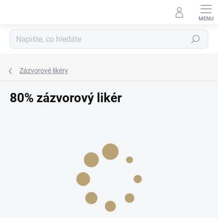
Přejít
na
obsah
Hledat
Zázvorové likéry
80% zázvorový likér