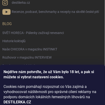
destilerka.cz
Recenze, podcast, benchmarky a recepty na skvělé české pití
BLOG
SVĚT HORECA - Pálenky zažívají renesanci
Historie koktejlů
Naše CHICORA v magazínu INSTINKT
Rozhovor v magazínu INTERVIEW
Bourbon, americká krása.
Nejdříve nám potvrďte, že už Vám bylo 18 let, a pak si
Napsali v TÝDNU o naší práci
můžete si vybrat nastavení cookies.
Když ovoce dostane druhý život
Cookies nám pomáhají rozpoznat co Vás zajímá a
Rozhovor s DESTILERKA.CZ v magazínu DRINKING-CAT
vyhodnocovat náštěvnosti pro správné cílení reklamy na
podporu domácích lokálních řemeslných lihovárů na
Jak vybrat dárek na Vánoce
DESTILERKA.CZ