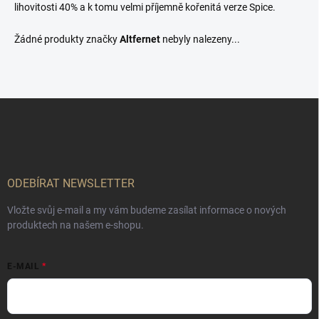
lihovitosti 40% a k tomu velmi příjemně kořenitá verze Spice.
Žádné produkty značky
Altfernet
nebyly nalezeny...
Z
á
p
a
t
í
ODEBÍRAT NEWSLETTER
Vložte svůj e-mail a my vám budeme zasílat informace o nových
produktech na našem e-shopu.
E-MAIL