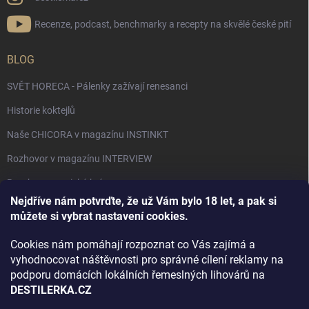
Recenze, podcast, benchmarky a recepty na skvělé české pití
BLOG
SVĚT HORECA - Pálenky zažívají renesanci
Historie koktejlů
Naše CHICORA v magazínu INSTINKT
Rozhovor v magazínu INTERVIEW
Bourbon, americká krása.
Nejdříve nám potvrďte, že už Vám bylo 18 let, a pak si
Napsali v TÝDNU o naší práci
můžete si vybrat nastavení cookies.
Když ovoce dostane druhý život
Cookies nám pomáhají rozpoznat co Vás zajímá a
Rozhovor s DESTILERKA.CZ v magazínu DRINKING-CAT
vyhodnocovat náštěvnosti pro správné cílení reklamy na
podporu domácích lokálních řemeslných lihovárů na
Jak vybrat dárek na Vánoce
DESTILERKA.CZ
Rozhovor Destilerka.cz v magazínu Macchiato