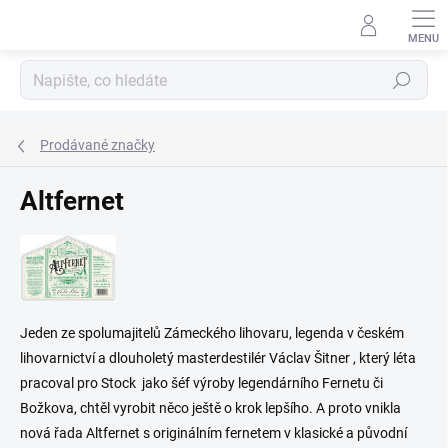
Přejít
na
obsah
Hledat
Prodávané značky
Altfernet
Jeden ze spolumajitelů Zámeckého lihovaru, legenda v českém
lihovarnictví a dlouholetý masterdestilér Václav Šitner , který léta
pracoval pro Stock jako šéf výroby legendárního Fernetu či
Božkova, chtěl vyrobit něco ještě o krok lepšího. A proto vnikla
nová řada Altfernet s originálním fernetem v klasické a původní