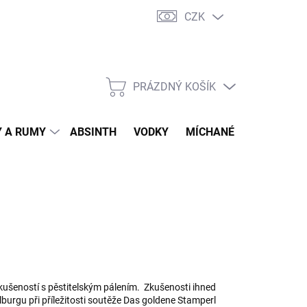
CZK
tní program
Jak nakupovat
Doprava
Jak balíme zásilky
PRÁZDNÝ KOŠÍK
NÁKUPNÍ
KOŠÍK
 A RUMY
ABSINTH
VODKY
MÍCHANÉ DRINKY
O
zkušeností s pěstitelským pálením. Zkušenosti ihned
urgu při příležitosti soutěže Das goldene Stamperl