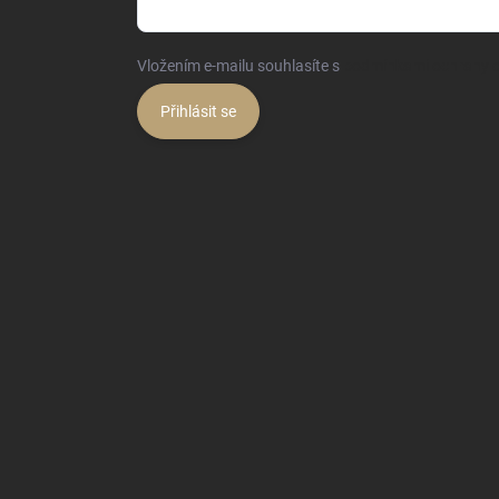
Vložením e-mailu souhlasíte s
podmínkami ochrany o
Přihlásit se