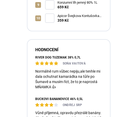
Konzumní líh jemný 80% 1L
659 Kč
Apicor Švejkova Kontušovka
40% 0,5L
359 Kč
HODNOCENÍ
RIVER DOG TUZEMÁK 38% 0,7L
SOŇA VAITOVÁ
Normálně rum vůbec nepiju,ale tenhle mi
dala ochutnat kamarádka na tůře po
Šumavě a musím říct, že to je naprostá
MŇAMKA 👍
BUČKOVI BANÁNOVICE 46% 0,5L
ONDŘEJ SRP
Vůně příjemná, opravdu přezrálé banány.