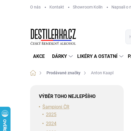
Přejít
O nás
Kontakt
Showroom Kolín
Napsali o 
na
obsah
AKCE
DÁRKY
LIKÉRY A OSTATNÍ
P
Domů
Prodávané značky
Anton Kaapl
P
o
VÝBĚR TOHO NEJLEPŠÍHO
s
t
Šampioni ČR
r
2025
a
2024
n