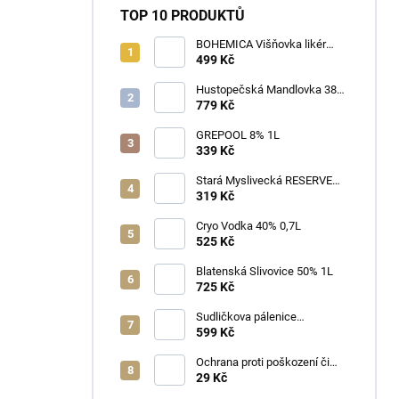
TOP 10 PRODUKTŮ
BOHEMICA Višňovka likér
25% 0,7L
499 Kč
Hustopečská Mandlovka 38%
1L
779 Kč
GREPOOL 8% 1L
339 Kč
Stará Myslivecká RESERVE
40% 0,7L
319 Kč
Cryo Vodka 40% 0,7L
525 Kč
Blatenská Slivovice 50% 1L
725 Kč
Sudličkova pálenice
Ořechovka 30% 0,7L
599 Kč
Ochrana proti poškození či
ztrátě
29 Kč