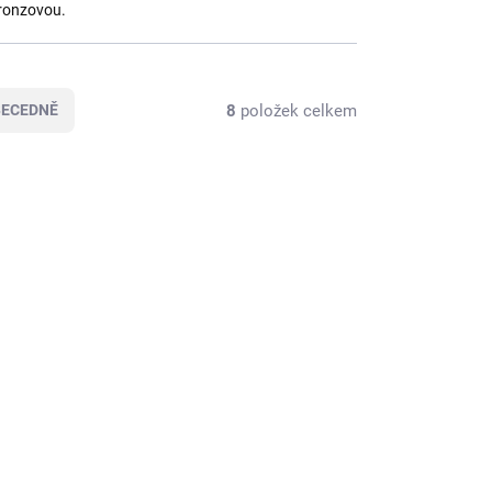
 bronzovou.
8
položek celkem
BECEDNĚ
ADEM
SKLADEM
>5 KS)
(>5 KS)
nar
Anton Kaapl Legionar
na černém rybízu 38 %