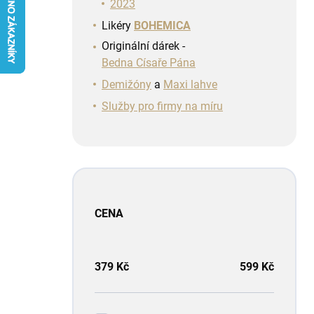
n
2023
í
Likéry
BOHEMICA
p
Originální dárek -
a
Bedna Císaře Pána
n
e
Demižóny
a
Maxi lahve
l
Služby pro firmy na míru
CENA
379
Kč
599
Kč