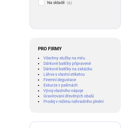
Na skladě
6
PRO FIRMY
Všechny služby na míru
Dárkové balíčky připravené
Dárkové balíčky na zakázku
Láhve s vlastní etiketou
Firemní degustace
Exkurze v palírnách
Vývoj vlastního nápoje
Gravírování dřevěných obalů
Prodej v režimu náhradního plnění