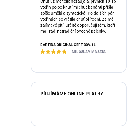
Chuť už mě tolik nezaujala, prvních 10-15
vteřin po polknutí mi chuť banánů přišla
spíše umělá a syntetická. Po dalších pár
vteřinách se vrátila chuť přírodní. Za mě
zajímavé pití. Určitě doporučuji těm, kteří
mají rádi netradiční ovocné pálenky.
BARTIDA ORIGINÁL ČERT 30% 1L
MILOSLAV MAŠATA
PŘIJÍMÁME ONLINE PLATBY