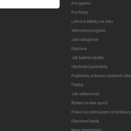
Pro gastro
Pro firmy
sobních údajů
Láhve a etikety na míru
Věrnostní program
Jak nakupovat
Doprava
Jak balíme zásilky
Obchodní podmínky
Podmínky ochrany osobních úda
Platba
Jak reklamovat
Řešení on-line sporů
Právo na odstoupení od smlouvy
Obnovení hesla
Moje objednávka