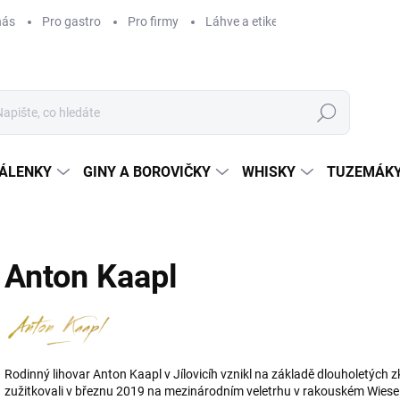
nás
Pro gastro
Pro firmy
Láhve a etikety na míru
Věrnos
Hledat
ÁLENKY
GINY A BOROVIČKY
WHISKY
TUZEMÁKY
Anton Kaapl
Rodinný lihovar Anton Kaapl v Jílovicíh vznikl na základě dlouholetých 
zužitkovali v březnu 2019 na mezinárodním veletrhu v rakouském Wieselb