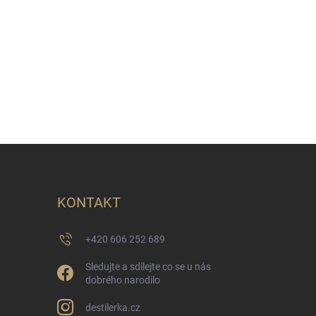
KONTAKT
+420 606 252 689
Sledujte a sdílejte co se u nás
dobrého narodilo
destilerka.cz