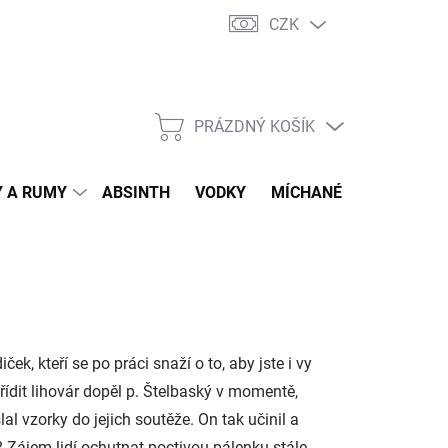
CZK
tní program
Jak nakupovat
Doprava
Jak balíme zásilky
PRÁZDNÝ KOŠÍK
NÁKUPNÍ
KOŠÍK
 A RUMY
ABSINTH
VODKY
MÍCHANÉ DRINKY
O
k, kteří se po práci snaží o to, aby jste i vy
ídit lihovár dopěl p. Štelbaský v momentě,
al vzorky do jejich soutěže. On tak učinil a
? Zájem lidí ochutnat poctivou pálenku stále