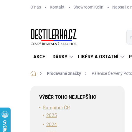
Přejít
O nás
Kontakt
Showroom Kolín
Napsali o 
na
obsah
AKCE
DÁRKY
LIKÉRY A OSTATNÍ
P
Domů
Prodávané značky
Pálenice Červený Pot
P
o
VÝBĚR TOHO NEJLEPŠÍHO
s
t
Šampioni ČR
r
2025
a
2024
n