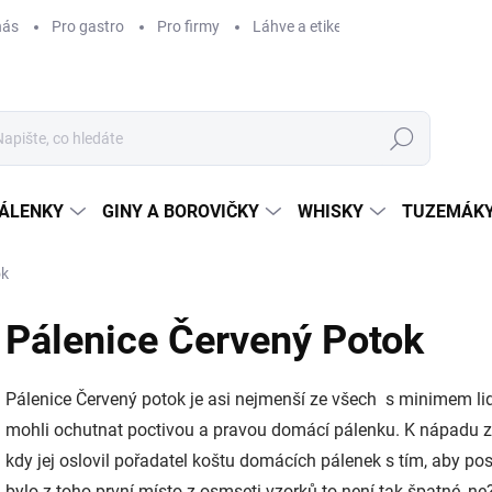
nás
Pro gastro
Pro firmy
Láhve a etikety na míru
Věrnos
Hledat
ÁLENKY
GINY A BOROVIČKY
WHISKY
TUZEMÁKY
ok
Pálenice Červený Potok
Pálenice Červený potok je asi nejmenší ze všech s minimem lidiče
mohli ochutnat poctivou a pravou domácí pálenku. K nápadu zř
kdy jej oslovil pořadatel koštu domácích pálenek s tím, aby posl
bylo z toho první místo z osmseti vzorků to není tak špatné, ne