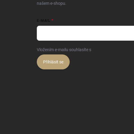
našem e-shopu.
E-MAIL
Vložením e-mailu souhlasíte s
podmínkami ochrany o
Přihlásit se