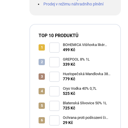
Prodej v režimu náhradního plnění
TOP 10 PRODUKTŮ
BOHEMICA Višňovka likér
25% 0,7L
499 Kč
GREPOOL 8% 1L
339 Kč
Hustopečská Mandlovka 38%
1L
779 Kč
Cryo Vodka 40% 0,7L
525 Kč
Blatenská Slivovice 50% 1L
725 Kč
Ochrana proti poškození či
ztrátě
29 Kč