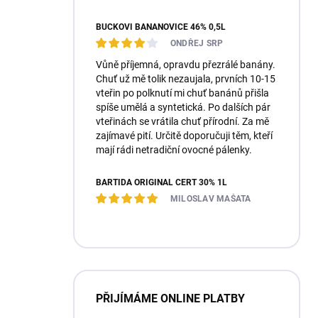
BUČKOVI BANÁNOVICE 46% 0,5L
ONDŘEJ SRP
Vůně příjemná, opravdu přezrálé banány.
Chuť už mě tolik nezaujala, prvních 10-15
vteřin po polknutí mi chuť banánů přišla
spíše umělá a syntetická. Po dalších pár
vteřinách se vrátila chuť přírodní. Za mě
zajímavé pití. Určitě doporučuji těm, kteří
mají rádi netradiční ovocné pálenky.
BARTIDA ORIGINÁL ČERT 30% 1L
MILOSLAV MAŠATA
PŘIJÍMÁME ONLINE PLATBY