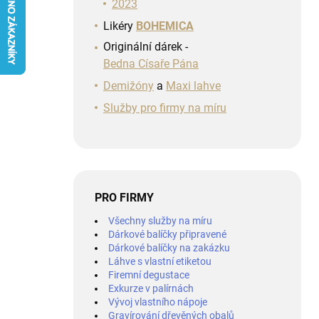
n
2023
í
Likéry
BOHEMICA
p
Originální dárek -
a
Bedna Císaře Pána
n
e
Demižóny
a
Maxi lahve
l
Služby pro firmy na míru
PRO FIRMY
Všechny služby na míru
Dárkové balíčky připravené
Dárkové balíčky na zakázku
Láhve s vlastní etiketou
Firemní degustace
Exkurze v palírnách
Vývoj vlastního nápoje
Gravírování dřevěných obalů