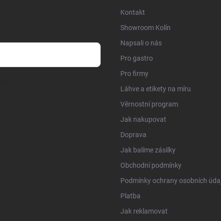
Kontakt
Showroom Kolín
Napsali o nás
Pro gastro
Pro firmy
sobních údajů
Láhve a etikety na míru
Věrnostní program
Jak nakupovat
Doprava
Jak balíme zásilky
Obchodní podmínky
Podmínky ochrany osobních úda
Platba
Jak reklamovat