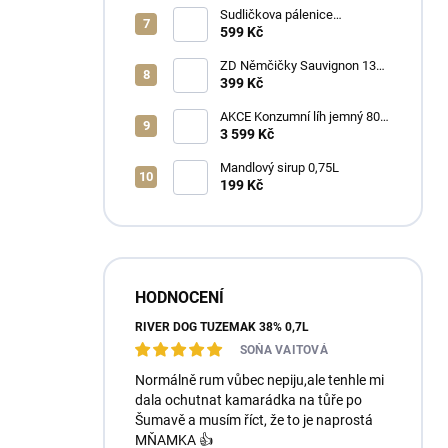
Sudličkova pálenice
Ořechovka 30% 0,7L
599 Kč
ZD Němčičky Sauvignon 13%
2025 Bag in Box 3L - suché
399 Kč
AKCE Konzumní líh jemný 80%
min 6x1L
3 599 Kč
Mandlový sirup 0,75L
199 Kč
HODNOCENÍ
RIVER DOG TUZEMÁK 38% 0,7L
SOŇA VAITOVÁ
Normálně rum vůbec nepiju,ale tenhle mi
dala ochutnat kamarádka na tůře po
Šumavě a musím říct, že to je naprostá
MŇAMKA 👍