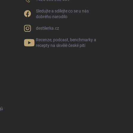
Sledujte a sdílejte co se u nás
dobrého narodilo
destilerka.cz
Recenze, podcast, benchmarky a
recepty na skvělé české pití
jů