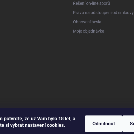
Řešení on-line sporů
Právo na odstoupení od smlouvy
Obnovení hesla
Moje objednávka
 potvrďte, že už Vám bylo 18 let, a
Odmítnout
S
te si vybrat nastavení cookies.