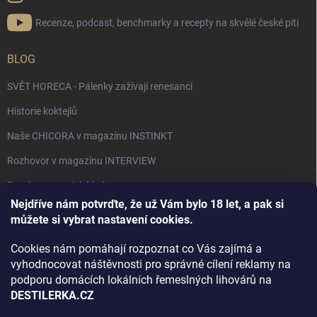
Recenze, podcast, benchmarky a recepty na skvělé české pití
BLOG
SVĚT HORECA - Pálenky zažívají renesanci
Historie koktejlů
Naše CHICORA v magazínu INSTINKT
Rozhovor v magazínu INTERVIEW
Bourbon, americká krása.
Nejdříve nám potvrďte, že už Vám bylo 18 let, a pak si
Napsali v TÝDNU o naší práci
můžete si vybrat nastavení cookies.
Když ovoce dostane druhý život
Cookies nám pomáhají rozpoznat co Vás zajímá a
Rozhovor s DESTILERKA.CZ v magazínu DRINKING-CAT
vyhodnocovat náštěvnosti pro správné cílení reklamy na
podporu domácích lokálních řemeslných lihovárů na
Jak vybrat dárek na Vánoce
DESTILERKA.CZ
Rozhovor Destilerka.cz v magazínu Macchiato