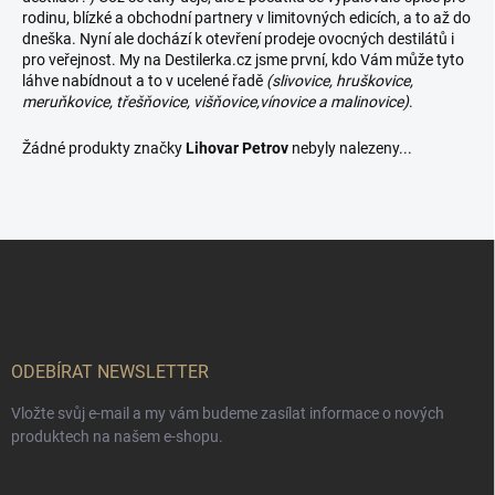
rodinu, blízké a obchodní partnery v limitovných edicích, a to až do
dneška. Nyní ale dochází k otevření prodeje ovocných destilátů i
pro veřejnost. My na Destilerka.cz jsme první, kdo Vám může tyto
láhve nabídnout a to v ucelené řadě
(slivovice, hruškovice,
meruňkovice, třešňovice, višňovice,vínovice a malinovice)
.
Žádné produkty značky
Lihovar Petrov
nebyly nalezeny...
Z
á
p
a
t
í
ODEBÍRAT NEWSLETTER
Vložte svůj e-mail a my vám budeme zasílat informace o nových
produktech na našem e-shopu.