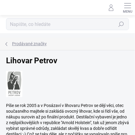
Přejít
na
obsah
Hledat
Prodávané značky
Lihovar Petrov
Píše se rok 2005 a v Posázaví v lihovaru Petrov se dějí věci, otec
současného majitele si zakládá ovocný lihovar, kde si řídí vše, od
nákupu surovin až po finální produkt. Destilační vybavení je jedno
z nejšpičkovějších v republice "Arnold Holstein", tak už jenom zbývá
vybírat správné odrůdy, zakládat skvělý kvas a dobře odřídit
destilaci :-) Což se taky děje, ale z počátku se vypalovalo spíše pro