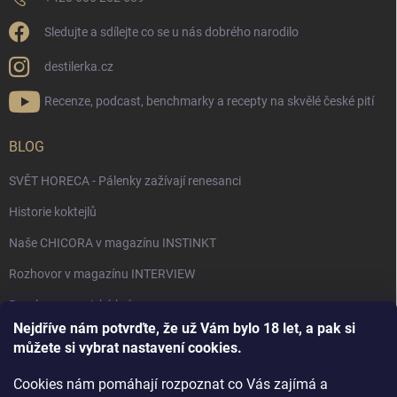
Sledujte a sdílejte co se u nás dobrého narodilo
destilerka.cz
Recenze, podcast, benchmarky a recepty na skvělé české pití
BLOG
SVĚT HORECA - Pálenky zažívají renesanci
Historie koktejlů
Naše CHICORA v magazínu INSTINKT
Rozhovor v magazínu INTERVIEW
Bourbon, americká krása.
Nejdříve nám potvrďte, že už Vám bylo 18 let, a pak si
Napsali v TÝDNU o naší práci
můžete si vybrat nastavení cookies.
Když ovoce dostane druhý život
Cookies nám pomáhají rozpoznat co Vás zajímá a