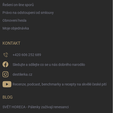
Řešení on-line sporů
Právo na odstoupení od smlouvy
Obnovení hesla
Moje objednávka
KONTAKT
+420 606 252 689
Sledujte a sdílejte co se u nás dobrého narodilo
destilerka.cz
Recenze, podcast, benchmarky a recepty na skvělé české pití
BLOG
SVĚT HORECA - Pálenky zažívají renesanci