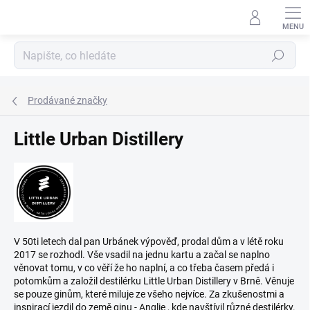
Přejít
na
obsah
Hledat
Prodávané značky
Little Urban Distillery
V 50ti letech dal pan Urbánek výpověď, prodal dům a v létě roku
2017 se rozhodl. Vše vsadil na jednu kartu a začal se naplno
věnovat tomu, v co věří že ho naplní, a co třeba časem předá i
potomkům a založil destilérku Little Urban Distillery v Brně. Věnuje
se pouze ginům, které miluje ze všeho nejvíce. Za zkušenostmi a
inspirací jezdil do země ginu - Anglie , kde navštívil různé destilérky.