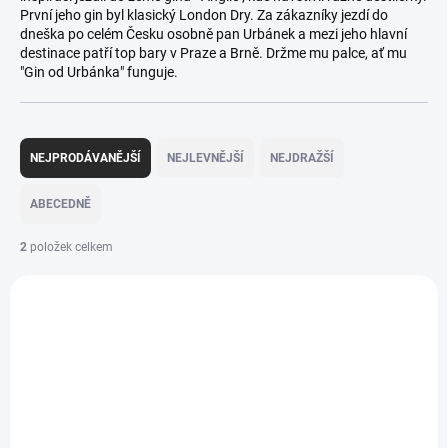
První jeho gin byl klasický London Dry. Za zákazníky jezdí do
dneška po celém Česku osobně pan Urbánek a mezi jeho hlavní
destinace patří top bary v Praze a Brně. Držme mu palce, ať mu
"Gin od Urbánka" funguje.
Ř
a
NEJPRODÁVANĚJŠÍ
NEJLEVNĚJŠÍ
NEJDRAŽŠÍ
z
e
ABECEDNĚ
n
í
2
položek celkem
p
V
r
ý
o
p
d
i
u
s
k
p
t
r
ů
o