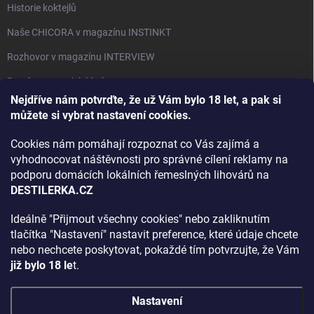
Historie koktejlů
Naše CHICORA v magazínu INSTINKT
Rozhovor v magazínu INTERVIEW
Bourbon, americká krása.
Nejdříve nám potvrďte, že už Vám bylo 18 let, a pak si
Napsali v TÝDNU o naší práci
můžete si vybrat nastavení cookies.
Když ovoce dostane druhý život
Cookies nám pomáhají rozpoznat co Vás zajímá a
Rozhovor s DESTILERKA.CZ v magazínu DRINKING-CAT
vyhodnocovat náštěvnosti pro správné cílení reklamy na
podporu domácích lokálních řemeslných lihovárů na
Jak vybrat dárek na Vánoce
DESTILERKA.CZ
Rozhovor Destilerka.cz v magazínu Macchiato
Ideálně "Přijmout všechny cookies" nebo zakliknutím
tlačítka "Nastavení" nastavit preference, které údaje chcete
Archiv
nebo nechcete poskytovat, pokaždé tím potvrzujte, že Vám
již bylo 18 le
t.
Nastavení