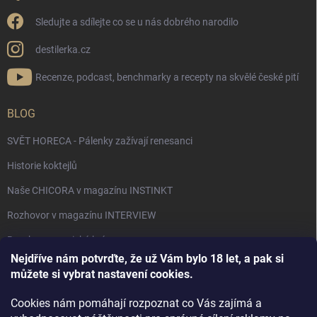
Sledujte a sdílejte co se u nás dobrého narodilo
destilerka.cz
Recenze, podcast, benchmarky a recepty na skvělé české pití
BLOG
SVĚT HORECA - Pálenky zažívají renesanci
Historie koktejlů
Naše CHICORA v magazínu INSTINKT
Rozhovor v magazínu INTERVIEW
Bourbon, americká krása.
Nejdříve nám potvrďte, že už Vám bylo 18 let, a pak si
Napsali v TÝDNU o naší práci
můžete si vybrat nastavení cookies.
Když ovoce dostane druhý život
Cookies nám pomáhají rozpoznat co Vás zajímá a
Rozhovor s DESTILERKA.CZ v magazínu DRINKING-CAT