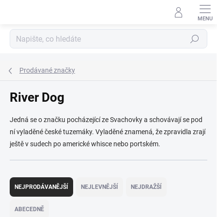
Přejít
na
obsah
Hledat
Prodávané značky
River Dog
Jedná se o značku pocházející ze Svachovky a schovávají se pod
ní vyladěné české tuzemáky. Vyladěné znamená, že zpravidla zrají
ještě v sudech po americké whisce nebo portském.
Ř
a
NEJPRODÁVANĚJŠÍ
NEJLEVNĚJŠÍ
NEJDRAŽŠÍ
z
e
ABECEDNĚ