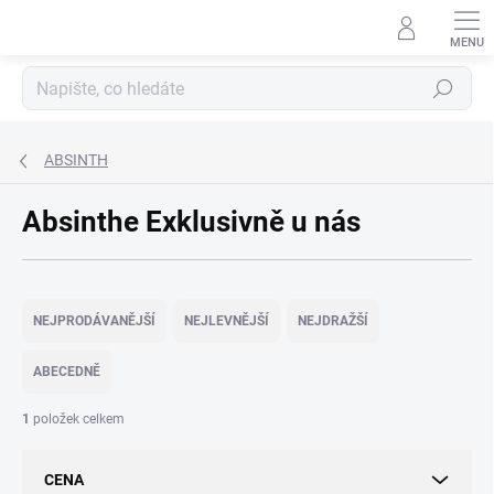
Přejít
na
obsah
Hledat
ABSINTH
Absinthe Exklusivně u nás
Ř
a
NEJPRODÁVANĚJŠÍ
NEJLEVNĚJŠÍ
NEJDRAŽŠÍ
z
e
ABECEDNĚ
n
í
1
položek celkem
p
r
CENA
o