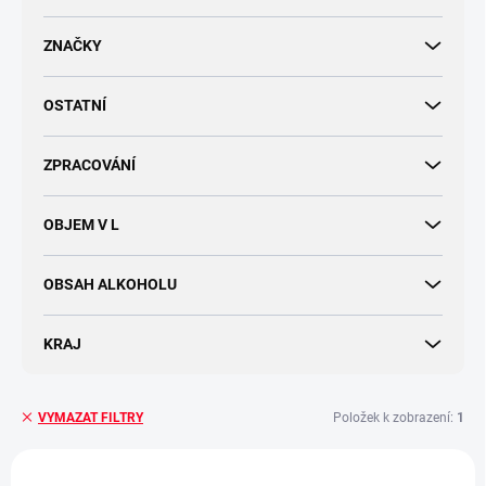
d
u
ZNAČKY
k
t
OSTATNÍ
ů
ZPRACOVÁNÍ
OBJEM V L
OBSAH ALKOHOLU
KRAJ
Položek k zobrazení:
1
VYMAZAT FILTRY
V
ý