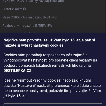
SVĚT HORECA - Pálenky zažívají renesanci
Historie koktejlů
Naše CHICORA v magazínu INSTINKT
Rozhovor v magazínu INTERVIEW
Bourbon, americká krása.
Nejdříve nám potvrďte, že už Vám bylo 18 let, a pak si
Napsali v TÝDNU o naší práci
můžete si vybrat nastavení cookies.
Když ovoce dostane druhý život
Cookies nám pomáhají rozpoznat co Vás zajímá a
Rozhovor s DESTILERKA.CZ v magazínu DRINKING-CAT
vyhodnocovat náštěvnosti pro správné cílení reklamy na
podporu domácích lokálních řemeslných lihovárů na
Jak vybrat dárek na Vánoce
DESTILERKA.CZ
Rozhovor Destilerka.cz v magazínu Macchiato
Ideálně "Přijmout všechny cookies" nebo zakliknutím
tlačítka "Nastavení" nastavit preference, které údaje chcete
Archiv
nebo nechcete poskytovat, pokaždé tím potvrzujte, že Vám
již bylo 18 le
t.