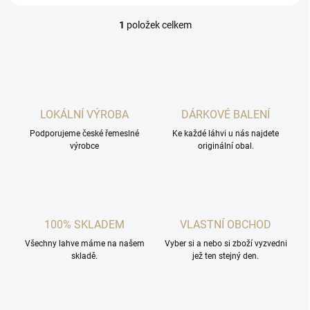
1
položek celkem
O
v
l
á
d
a
c
LOKÁLNÍ VÝROBA
DÁRKOVÉ BALENÍ
í
Podporujeme české řemeslné
p
Ke každé láhvi u nás najdete
výrobce
originální obal.
r
v
k
y
v
ý
100% SKLADEM
VLASTNÍ OBCHOD
p
i
Všechny lahve máme na našem
Vyber si a nebo si zboží vyzvedni
s
skladě.
jež ten stejný den.
u