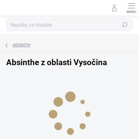
Přejít
na
obsah
Hledat
ABSINTH
Absinthe z oblasti Vysočina