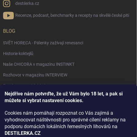
destilerka.cz
Recenze, podcast, benchmarky a recepty na skvělé české pití
BLOG
SVĚT HORECA - Pálenky zažívají renesanci
Historie koktejlů
Naše CHICORA v magazínu INSTINKT
Rozhovor v magazínu INTERVIEW
Bourbon, americká krása.
Nejdříve nám potvrďte, že už Vám bylo 18 let, a pak si
Napsali v TÝDNU o naší práci
můžete si vybrat nastavení cookies.
Když ovoce dostane druhý život
Cookies nám pomáhají rozpoznat co Vás zajímá a
Rozhovor s DESTILERKA.CZ v magazínu DRINKING-CAT
vyhodnocovat náštěvnosti pro správné cílení reklamy na
podporu domácích lokálních řemeslných lihovárů na
Jak vybrat dárek na Vánoce
DESTILERKA.CZ