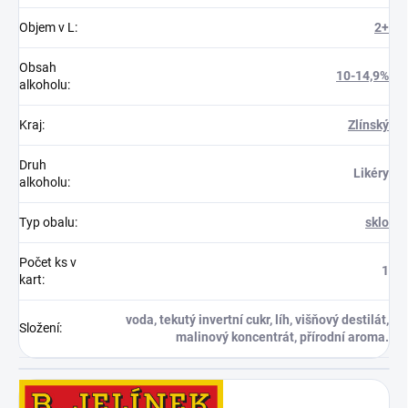
Objem v L
:
2+
Obsah
10-14,9%
alkoholu
:
Kraj
:
Zlínský
Druh
Likéry
alkoholu
:
Typ obalu
:
sklo
Počet ks v
1
kart
:
voda, tekutý invertní cukr, líh, višňový destilát,
Složení
:
malinový koncentrát, přírodní aroma.