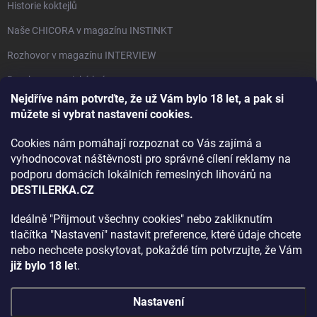
Historie koktejlů
Naše CHICORA v magazínu INSTINKT
Rozhovor v magazínu INTERVIEW
Bourbon, americká krása.
Nejdříve nám potvrďte, že už Vám bylo 18 let, a pak si
Napsali v TÝDNU o naší práci
můžete si vybrat nastavení cookies.
Když ovoce dostane druhý život
Cookies nám pomáhají rozpoznat co Vás zajímá a
Rozhovor s DESTILERKA.CZ v magazínu DRINKING-CAT
vyhodnocovat náštěvnosti pro správné cílení reklamy na
podporu domácích lokálních řemeslných lihovárů na
Jak vybrat dárek na Vánoce
DESTILERKA.CZ
Rozhovor Destilerka.cz v magazínu Macchiato
Ideálně "Přijmout všechny cookies" nebo zakliknutím
tlačítka "Nastavení" nastavit preference, které údaje chcete
Archiv
nebo nechcete poskytovat, pokaždé tím potvrzujte, že Vám
již bylo 18 le
t.
Nastavení