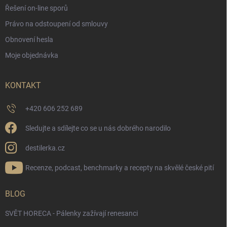
Řešení on-line sporů
Právo na odstoupení od smlouvy
Obnovení hesla
Moje objednávka
KONTAKT
+420 606 252 689
Sledujte a sdílejte co se u nás dobrého narodilo
destilerka.cz
Recenze, podcast, benchmarky a recepty na skvělé české pití
BLOG
SVĚT HORECA - Pálenky zažívají renesanci