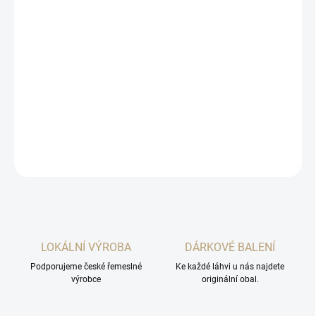
cena:
MOŽNOSTI
DORUČENÍ
−
+
Přidat do košíku
AKCE na příjemný jemný malinový likér zaujme svojí svěžestí 3+1
DETAILNÍ INFORMACE
ZEPTAT SE
HLÍDAT
LOKÁLNÍ VÝROBA
DÁRKOVÉ BALENÍ
Podporujeme české řemeslné
Ke každé láhvi u nás najdete
výrobce
originální obal.