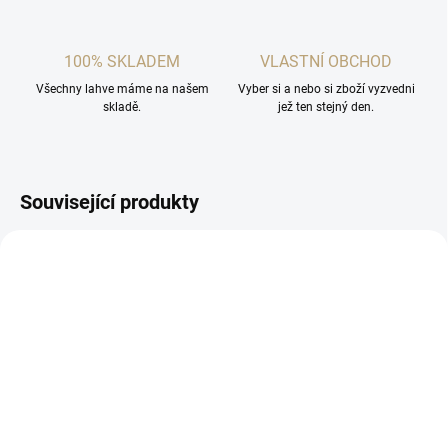
100% SKLADEM
VLASTNÍ OBCHOD
Všechny lahve máme na našem
Vyber si a nebo si zboží vyzvedni
skladě.
jež ten stejný den.
Související produkty
SKLADEM
SKLADEM
(2 KS)
(>5 KS)
Degustační sklenička na
4x nerezový kalíšek s