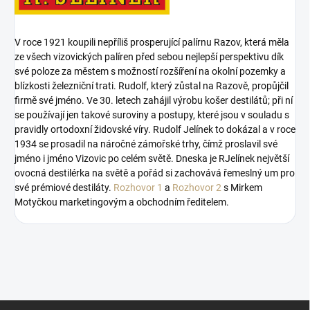
V roce 1921 koupili nepříliš prosperující palírnu Razov, která měla
ze všech vizovických palíren před sebou nejlepší perspektivu dík
své poloze za městem s možností rozšíření na okolní pozemky a
blízkosti železniční trati. Rudolf, který zůstal na Razově, propůjčil
firmě své jméno. Ve 30. letech zahájil výrobu košer destilátů; při ní
se používají jen takové suroviny a postupy, které jsou v souladu s
pravidly ortodoxní židovské víry. Rudolf Jelínek to dokázal a v roce
1934 se prosadil na náročné zámořské trhy, čímž proslavil své
jméno i jméno Vizovic po celém světě. Dneska je RJelínek největší
ovocná destilérka na světě a pořád si zachovává řemeslný um pro
své prémiové destiláty.
Rozhovor 1
a
Rozhovor 2
s Mirkem
Motyčkou marketingovým a obchodním ředitelem.
Z