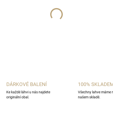
−
+
Ovocné destiláty jsou destil
hned 4x.
DETAILNÍ INFORMACE
ZEPTAT SE
HLÍDAT
DÁRKOVÉ BALENÍ
100% SKLADE
Ke každé láhvi u nás najdete
Všechny lahve máme 
originální obal.
našem skladě.