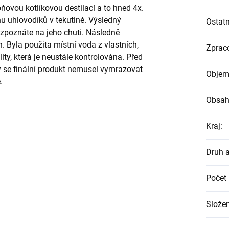
ňovou kotlíkovou destilací a to hned 4x.
 uhlovodíků v tekutině. Výsledný
Ostatn
 rozpoznáte na jeho chuti. Následně
h. Byla použita místní voda z vlastních,
Zprac
ty, která je neustále kontrolována. Před
y se finální produkt nemusel vymrazovat
Objem
.
Obsah
Kraj
:
Druh 
Počet 
Složen