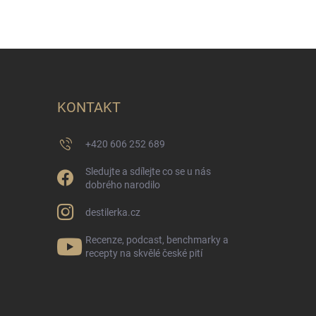
KONTAKT
+420 606 252 689
Sledujte a sdílejte co se u nás
dobrého narodilo
destilerka.cz
Recenze, podcast, benchmarky a
recepty na skvělé české pití