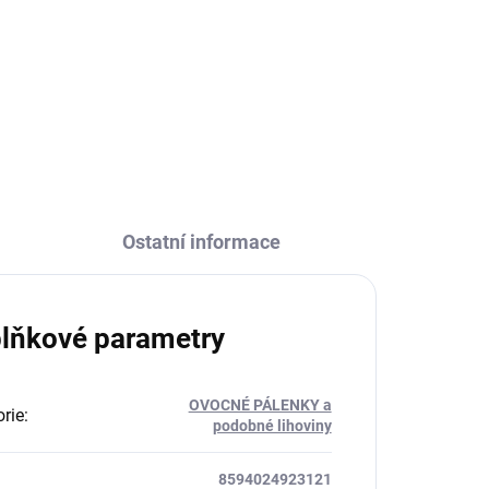
koženkovém obalu je ideální na
ném
takové to popíjeníčko na cestách
ěmi
:-)
vé
Ostatní informace
lňkové parametry
OVOCNÉ PÁLENKY a
rie
:
podobné lihoviny
8594024923121