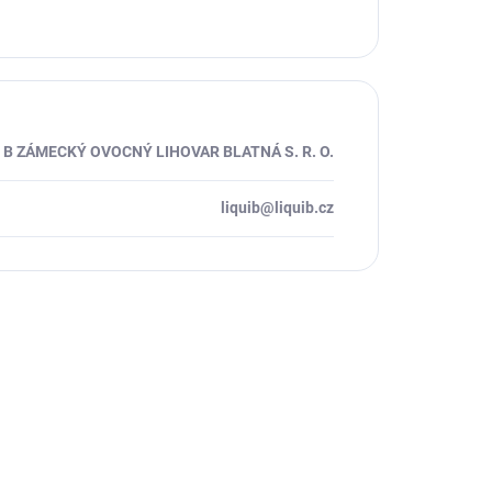
I B ZÁMECKÝ OVOCNÝ LIHOVAR BLATNÁ S. R. O.
liquib@liquib.cz