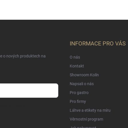
INFORMACE PRO VÁS
ce o nových produktech na
O nás
Kontakt
Showroom Kolín
Napsali o nás
Pro gastro
Pro firmy
sobních údajů
Láhve a etikety na míru
Věrnostní program
Jak nakupovat