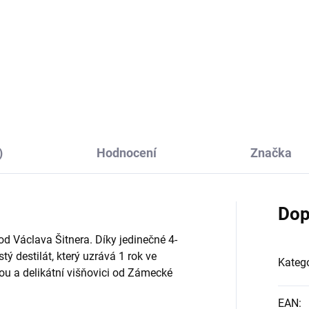
tické balení pro cestování na
Dárková sada placatky v čer
lení se s přáteli :-)
koženkovém obalu spolu s dv
plechovými panáčky z nerezo
oceli
)
Hodnocení
Značka
Dop
 od Václava Šitnera. Díky jedinečné 4-
tý destilát, který uzrává 1 rok ve
Katego
ou a delikátní višňovici od Zámecké
EAN
: