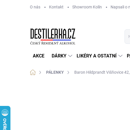
Přejít
O nás
Kontakt
Showroom Kolín
Napsali o 
na
obsah
AKCE
DÁRKY
LIKÉRY A OSTATNÍ
P
Domů
PÁLENKY
Baron Hildprandt Višňovice 42
Neohodnoceno
Podrobnosti hodnoce