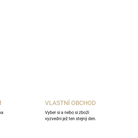
Přidat do košíku
ovány dvoustupňovou kotlíkovou destilací a to
M
VLASTNÍ OBCHOD
na
Vyber si a nebo si zboží
vyzvedni jež ten stejný den.