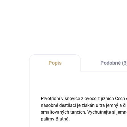
Sklenice na pálenku či likér
Prak
klasického tvaru s mírně zúženým
podě
hrdlem a jemně zabroušeným
okrajem.
Popis
Podobné (3
Prvotřídní višňovice z ovoce z jižních Čech
násobné destilaci je získán ultra jemný a čis
smaltovaných tancích. Vychutnejte si jemn
palírny Blatná.