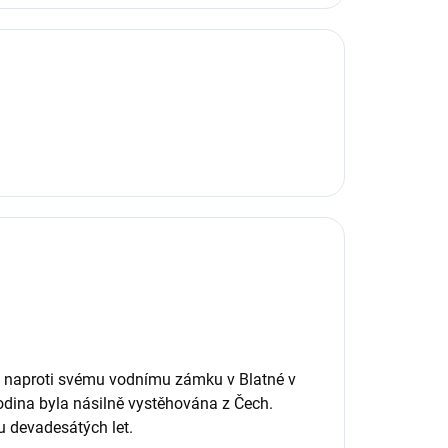
ny naproti svému vodnímu zámku v Blatné v
rodina byla násilně vystěhována z Čech.
ku devadesátých let.