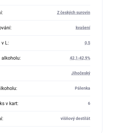
í
:
Z českých surovin
ování
:
kvašení
 v L
:
0,5
 alkoholu
:
42,1-42,9%
Jihočeský
alkoholu
:
Pálenka
ks v kart
:
6
í
:
višňový destilát