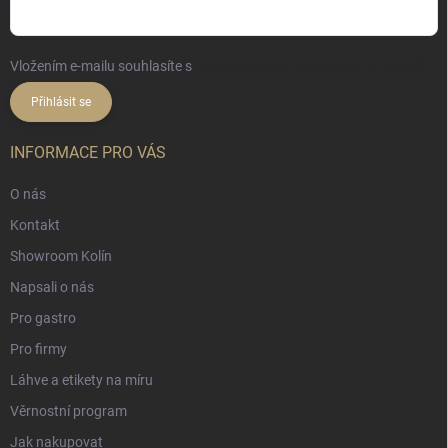
Vložením e-mailu souhlasíte s
podmínkami ochrany osobních údajů
Přihlásit se
INFORMACE PRO VÁS
O nás
Kontakt
Showroom Kolín
Napsali o nás
Pro gastro
Pro firmy
Láhve a etikety na míru
Věrnostní program
Jak nakupovat