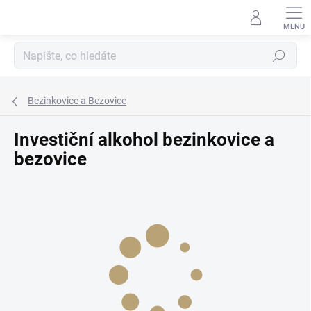
Přejít
na
obsah
Hledat
Bezinkovice a Bezovice
Investiční alkohol bezinkovice a
bezovice