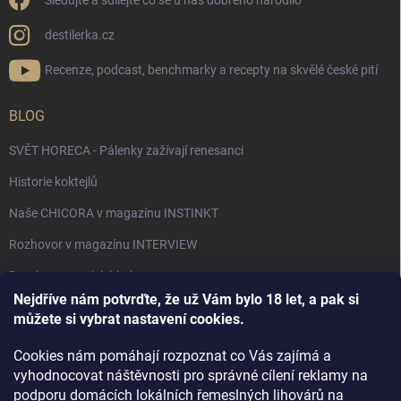
Sledujte a sdílejte co se u nás dobrého narodilo
destilerka.cz
Recenze, podcast, benchmarky a recepty na skvělé české pití
BLOG
SVĚT HORECA - Pálenky zažívají renesanci
Historie koktejlů
Naše CHICORA v magazínu INSTINKT
Rozhovor v magazínu INTERVIEW
Bourbon, americká krása.
Nejdříve nám potvrďte, že už Vám bylo 18 let, a pak si
Napsali v TÝDNU o naší práci
můžete si vybrat nastavení cookies.
Když ovoce dostane druhý život
Cookies nám pomáhají rozpoznat co Vás zajímá a
Rozhovor s DESTILERKA.CZ v magazínu DRINKING-CAT
vyhodnocovat náštěvnosti pro správné cílení reklamy na
podporu domácích lokálních řemeslných lihovárů na