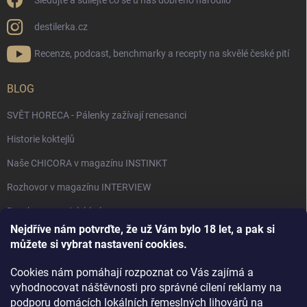
Sledujte a sdílejte co se u nás dobrého narodilo
destilerka.cz
Recenze, podcast, benchmarky a recepty na skvělé české pití
BLOG
SVĚT HORECA - Pálenky zažívají renesanci
Historie koktejlů
Naše CHICORA v magazínu INSTINKT
Rozhovor v magazínu INTERVIEW
Bourbon, americká krása.
Nejdříve nám potvrďte, že už Vám bylo 18 let, a pak si
Napsali v TÝDNU o naší práci
můžete si vybrat nastavení cookies.
Když ovoce dostane druhý život
Cookies nám pomáhají rozpoznat co Vás zajímá a
Rozhovor s DESTILERKA.CZ v magazínu DRINKING-CAT
vyhodnocovat náštěvnosti pro správné cílení reklamy na
podporu domácích lokálních řemeslných lihovárů na