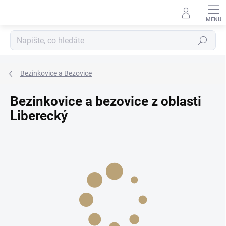
Přejít
na
obsah
Hledat
Bezinkovice a Bezovice
Bezinkovice a bezovice z oblasti
Liberecký