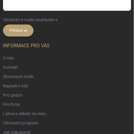
Vložením e-mailu souhlasíte s
podmínkami ochrany osobních údajů
Přihlásit se
INFORMACE PRO VÁS
O nás
Kontakt
Showroom Kolín
Napsali o nás
Pro gastro
Pro firmy
Láhve a etikety na míru
Věrnostní program
Jak nakupovat