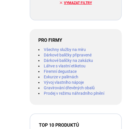
VYMAZAT FILTRY
PRO FIRMY
Všechny služby na míru
Dárkové balíčky připravené
Dárkové balíčky na zakázku
Láhve s vlastní etiketou
Firemní degustace
Exkurze v palírnách
Vývoj vlastního nápoje
Gravírování dřevěných obalů
Prodej v režimu náhradního plnění
TOP 10 PRODUKTŮ