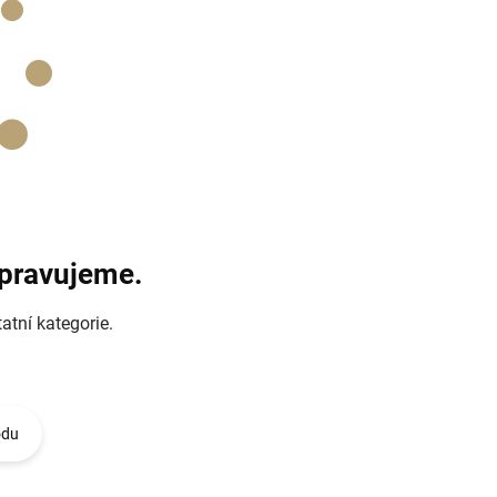
ipravujeme.
atní kategorie.
odu