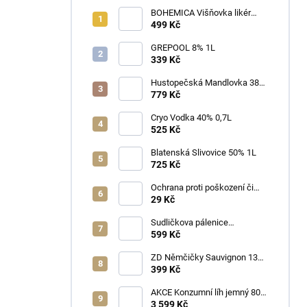
BOHEMICA Višňovka likér
25% 0,7L
499 Kč
GREPOOL 8% 1L
339 Kč
Hustopečská Mandlovka 38%
1L
779 Kč
Cryo Vodka 40% 0,7L
525 Kč
Blatenská Slivovice 50% 1L
725 Kč
Ochrana proti poškození či
ztrátě
29 Kč
Sudličkova pálenice
Ořechovka 30% 0,7L
599 Kč
ZD Němčičky Sauvignon 13%
2025 Bag in Box 3L - suché
399 Kč
AKCE Konzumní líh jemný 80%
min 6x1L
3 599 Kč