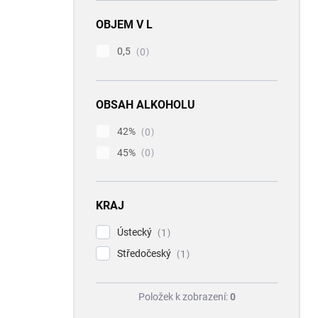
OBJEM V L
0,5
0
OBSAH ALKOHOLU
42%
0
45%
0
KRAJ
Ústecký
1
Středočeský
1
Položek k zobrazení:
0