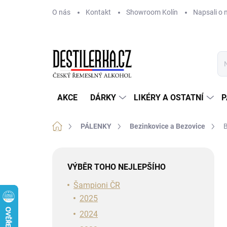
Přejít
O nás
Kontakt
Showroom Kolín
Napsali o 
na
obsah
AKCE
DÁRKY
LIKÉRY A OSTATNÍ
P
Domů
PÁLENKY
Bezinkovice a Bezovice
B
P
o
VÝBĚR TOHO NEJLEPŠÍHO
s
t
Šampioni ČR
r
2025
a
2024
n