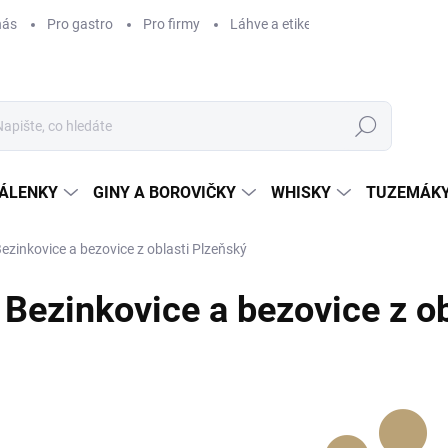
nás
Pro gastro
Pro firmy
Láhve a etikety na míru
Věrnos
Hledat
ÁLENKY
GINY A BOROVIČKY
WHISKY
TUZEMÁKY
ezinkovice a bezovice z oblasti Plzeňský
Bezinkovice a bezovice z o