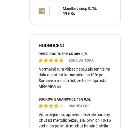
Mandlový sirup 0,75L
199 Kč
HODNOCENÍ
RIVER DOG TUZEMÁK 38% 0,7L
SOŇA VAITOVÁ
Normálně rum vůbec nepiju,ale tenhle mi
dala ochutnat kamarádka na tůře po
Šumavě a musím říct, že to je naprostá
MŇAMKA 👍
BUČKOVI BANÁNOVICE 46% 0,5L
ONDŘEJ SRP
Vůně příjemná, opravdu přezrálé banány.
Chuť už mě tolik nezaujala, prvních 10-15
vteřin po polknutí mi chuť banánů přišla