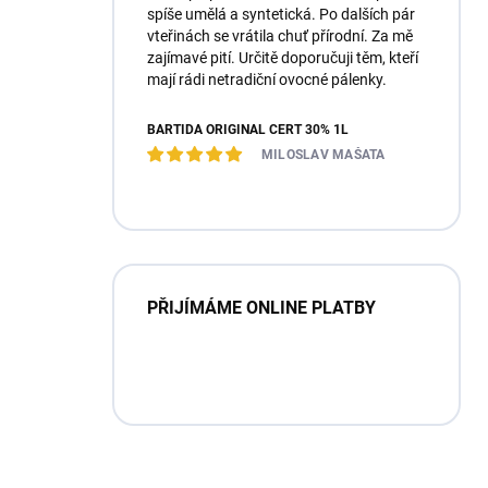
spíše umělá a syntetická. Po dalších pár
vteřinách se vrátila chuť přírodní. Za mě
zajímavé pití. Určitě doporučuji těm, kteří
mají rádi netradiční ovocné pálenky.
BARTIDA ORIGINÁL ČERT 30% 1L
MILOSLAV MAŠATA
PŘIJÍMÁME ONLINE PLATBY