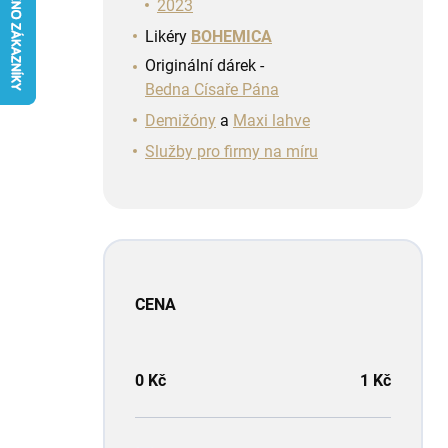
n
2023
í
Likéry
BOHEMICA
p
Originální dárek -
a
Bedna Císaře Pána
n
e
Demižóny
a
Maxi lahve
l
Služby pro firmy na míru
CENA
0
Kč
1
Kč