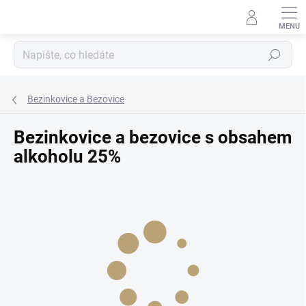
Přejít
na
obsah
Hledat
Bezinkovice a Bezovice
Bezinkovice a bezovice s obsahem
alkoholu 25%