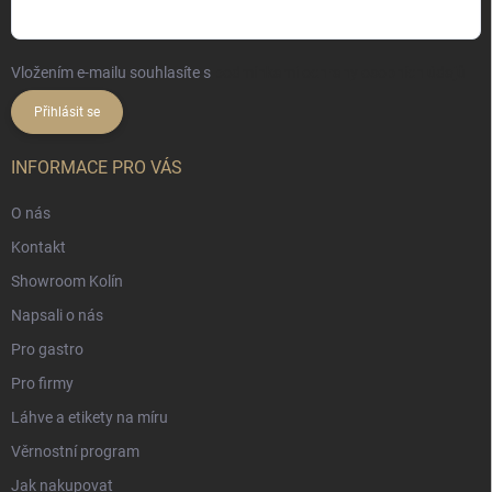
Vložením e-mailu souhlasíte s
podmínkami ochrany osobních údajů
Přihlásit se
INFORMACE PRO VÁS
O nás
Kontakt
Showroom Kolín
Napsali o nás
Pro gastro
Pro firmy
Láhve a etikety na míru
Věrnostní program
Jak nakupovat