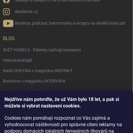
Sledujte a sdílejte co se u nás dobrého narodilo
destilerka.cz
Recenze, podcast, benchmarky a recepty na skvělé české pití
BLOG
SVĚT HORECA - Pálenky zažívají renesanci
Historie koktejlů
Naše CHICORA v magazínu INSTINKT
Rozhovor v magazínu INTERVIEW
Bourbon, americká krása.
Nejdříve nám potvrďte, že už Vám bylo 18 let, a pak si
Napsali v TÝDNU o naší práci
můžete si vybrat nastavení cookies.
Když ovoce dostane druhý život
Cookies nám pomáhají rozpoznat co Vás zajímá a
Rozhovor s DESTILERKA.CZ v magazínu DRINKING-CAT
vyhodnocovat náštěvnosti pro správné cílení reklamy na
podporu domácích lokálních řemeslných lihovárů na