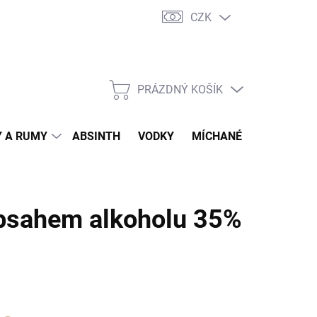
CZK
tní program
Jak nakupovat
Doprava
Jak balíme zásilky
PRÁZDNÝ KOŠÍK
NÁKUPNÍ
KOŠÍK
 A RUMY
ABSINTH
VODKY
MÍCHANÉ DRINKY
O
obsahem alkoholu 35%