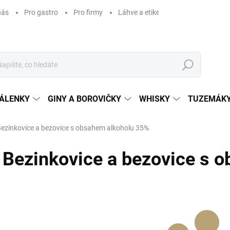
nás
Pro gastro
Pro firmy
Láhve a etikety na míru
Věrnos
Hledat
ÁLENKY
GINY A BOROVIČKY
WHISKY
TUZEMÁKY
ezinkovice a bezovice s obsahem alkoholu 35%
Bezinkovice a bezovice s 