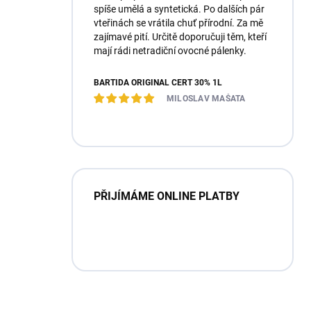
spíše umělá a syntetická. Po dalších pár
vteřinách se vrátila chuť přírodní. Za mě
zajímavé pití. Určitě doporučuji těm, kteří
mají rádi netradiční ovocné pálenky.
BARTIDA ORIGINÁL ČERT 30% 1L
MILOSLAV MAŠATA
PŘIJÍMÁME ONLINE PLATBY