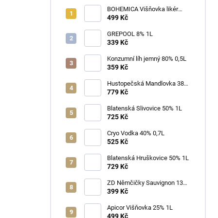
BOHEMICA Višňovka likér
25% 0,7L
499 Kč
GREPOOL 8% 1L
339 Kč
Konzumní líh jemný 80% 0,5L
359 Kč
Hustopečská Mandlovka 38%
1L
779 Kč
Blatenská Slivovice 50% 1L
725 Kč
Cryo Vodka 40% 0,7L
525 Kč
Blatenská Hruškovice 50% 1L
729 Kč
ZD Němčičky Sauvignon 13%
2025 Bag in Box 3L - suché
399 Kč
Apicor Višňovka 25% 1L
499 Kč