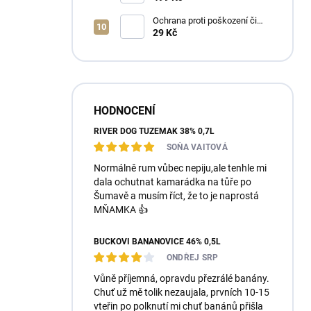
Ochrana proti poškození či
ztrátě
29 Kč
HODNOCENÍ
RIVER DOG TUZEMÁK 38% 0,7L
SOŇA VAITOVÁ
Normálně rum vůbec nepiju,ale tenhle mi
dala ochutnat kamarádka na tůře po
Šumavě a musím říct, že to je naprostá
MŇAMKA 👍
BUČKOVI BANÁNOVICE 46% 0,5L
ONDŘEJ SRP
Vůně příjemná, opravdu přezrálé banány.
Chuť už mě tolik nezaujala, prvních 10-15
vteřin po polknutí mi chuť banánů přišla