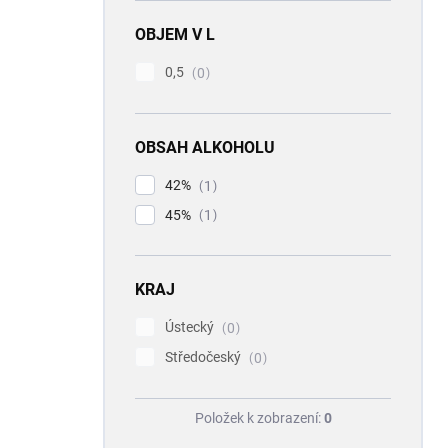
OBJEM V L
0,5
0
OBSAH ALKOHOLU
42%
1
45%
1
KRAJ
Ústecký
0
Středočeský
0
Položek k zobrazení:
0