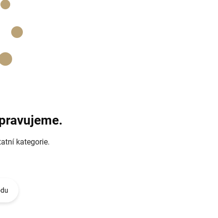
ipravujeme.
atní kategorie.
odu