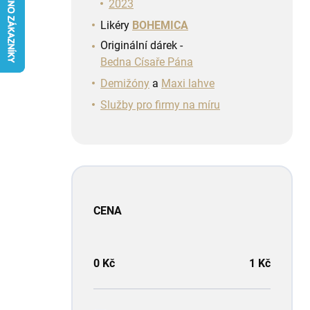
n
2023
í
Likéry
BOHEMICA
p
Originální dárek -
a
Bedna Císaře Pána
n
e
Demižóny
a
Maxi lahve
l
Služby pro firmy na míru
CENA
0
Kč
1
Kč