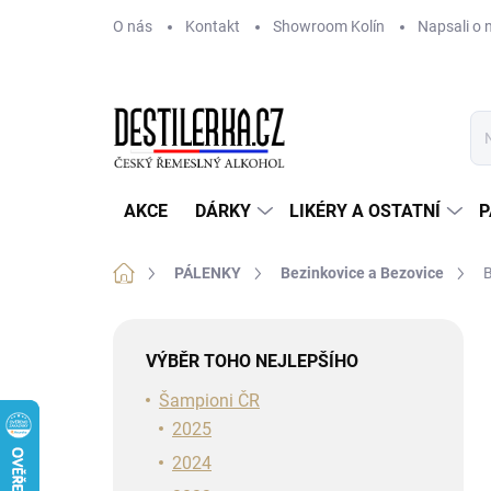
Přejít
O nás
Kontakt
Showroom Kolín
Napsali o 
na
obsah
AKCE
DÁRKY
LIKÉRY A OSTATNÍ
P
Domů
PÁLENKY
Bezinkovice a Bezovice
B
P
o
VÝBĚR TOHO NEJLEPŠÍHO
s
t
Šampioni ČR
r
2025
a
2024
n