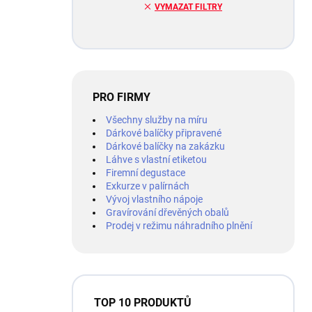
VYMAZAT FILTRY
PRO FIRMY
Všechny služby na míru
Dárkové balíčky připravené
Dárkové balíčky na zakázku
Láhve s vlastní etiketou
Firemní degustace
Exkurze v palírnách
Vývoj vlastního nápoje
Gravírování dřevěných obalů
Prodej v režimu náhradního plnění
TOP 10 PRODUKTŮ