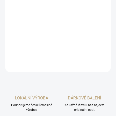
Měrná
SKLADEM
(>5 KS)
cena:
MOŽNOSTI
DORUČENÍ
−
+
Přidat do košíku
Nealkoholická alternativa k růžovému ginu s tonicem ZDARMA.
DETAILNÍ INFORMACE
ZEPTAT SE
HLÍDAT
LOKÁLNÍ VÝROBA
DÁRKOVÉ BALENÍ
Podporujeme české řemeslné
Ke každé láhvi u nás najdete
výrobce
originální obal.