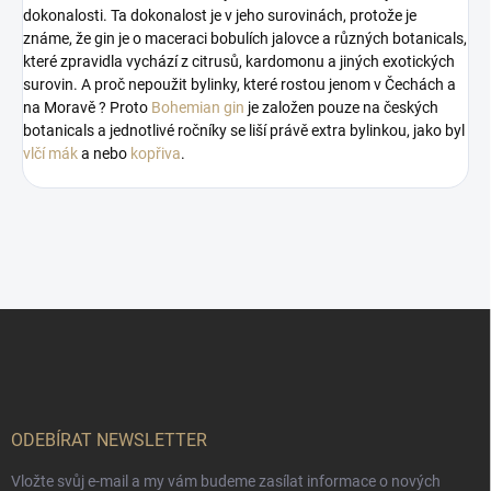
dokonalosti. Ta dokonalost je v jeho surovinách, protože je
známe, že gin je o maceraci bobulích jalovce a různých botanicals,
které zpravidla vychází z citrusů, kardomonu a jiných exotických
surovin. A proč nepoužit bylinky, které rostou jenom v Čechách a
na Moravě ? Proto
Bohemian gin
je založen pouze na českých
botanicals a jednotlivé ročníky se liší právě extra bylinkou, jako byl
vlčí mák
a nebo
kopřiva
.
Z
á
p
a
t
í
ODEBÍRAT NEWSLETTER
Vložte svůj e-mail a my vám budeme zasílat informace o nových