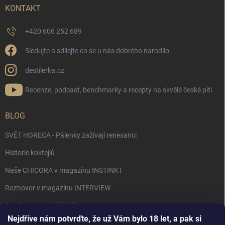
KONTAKT
+420 606 252 689
Sledujte a sdílejte co se u nás dobrého narodilo
destilerka.cz
Recenze, podcast, benchmarky a recepty na skvělé české pití
BLOG
SVĚT HORECA - Pálenky zažívají renesanci
Historie koktejlů
Naše CHICORA v magazínu INSTINKT
Rozhovor v magazínu INTERVIEW
Bourbon, americká krása.
Nejdříve nám potvrďte, že už Vám bylo 18 let, a pak si
Napsali v TÝDNU o naší práci