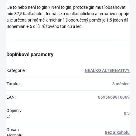
Je to nebo není to gin ? Není to gin, protože gin musí obsahovat
min 37,5% alkoholu. Jedná se o nealkoholickou alternativu nápoje
a je určena primárně k míchání. Doporučený poměr je 1:5 jeden díl
Bohemian + 5 dílů růžového tonicu a led.
Doplňkové parametry
Kategorie
:
NEALKO ALTERNATIVY
Záruka
:
3 měsíce
EAN
:
8595669816069
Objem v
0,5
L
:
Obsah
Bez alkoholu
alkoholu
: