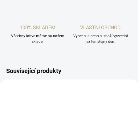
100% SKLADEM
VLASTNÍ OBCHOD
Všechny lahve máme na našem
Vyber si a nebo si zboží vyzvedni
skladě.
jež ten stejný den.
Související produkty
SKLADEM
SKLADEM
(2 KS)
(>5 KS)