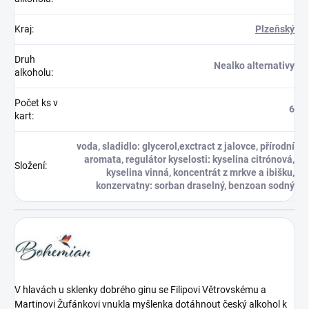
Kraj
:
Plzeňský
Druh
Nealko alternativy
alkoholu
:
Počet ks v
6
kart
:
voda, sladidlo: glycerol,exctract z jalovce, přírodní
aromata, regulátor kyselosti: kyselina citrónová,
Složení
:
kyselina vinná, koncentrát z mrkve a ibišku,
konzervatny: sorban draselný, benzoan sodný
V hlavách u sklenky dobrého ginu se Filipovi Větrovskému a
Martinovi Žufánkovi vnukla myšlenka dotáhnout český alkohol k