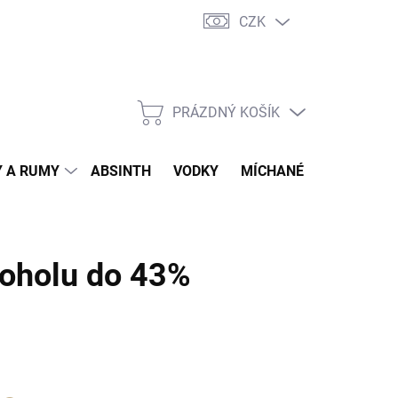
CZK
tní program
Jak nakupovat
Doprava
Jak balíme zásilky
PRÁZDNÝ KOŠÍK
NÁKUPNÍ
KOŠÍK
 A RUMY
ABSINTH
VODKY
MÍCHANÉ DRINKY
O
koholu do 43%