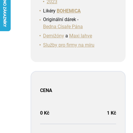
n
2023
í
Likéry
BOHEMICA
p
Originální dárek -
a
Bedna Císaře Pána
n
e
Demižóny
a
Maxi lahve
l
Služby pro firmy na míru
CENA
0
Kč
1
Kč