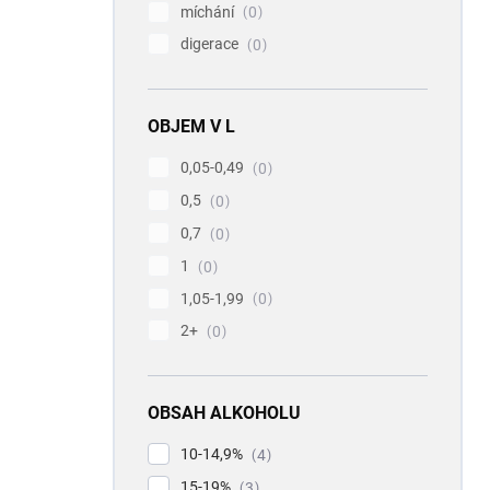
míchání
0
digerace
0
OBJEM V L
0,05-0,49
0
0,5
0
0,7
0
1
0
1,05-1,99
0
2+
0
OBSAH ALKOHOLU
10-14,9%
4
15-19%
3