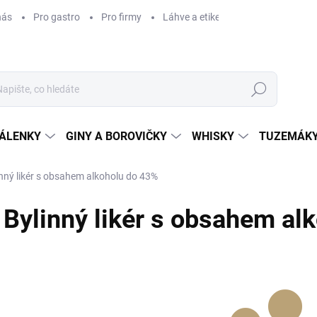
nás
Pro gastro
Pro firmy
Láhve a etikety na míru
Věrnos
Hledat
ÁLENKY
GINY A BOROVIČKY
WHISKY
TUZEMÁKY
inný likér s obsahem alkoholu do 43%
Bylinný likér s obsahem al