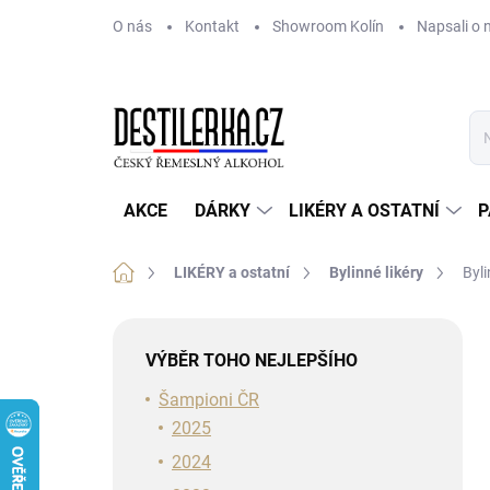
Přejít
O nás
Kontakt
Showroom Kolín
Napsali o 
na
obsah
AKCE
DÁRKY
LIKÉRY A OSTATNÍ
P
Domů
LIKÉRY a ostatní
Bylinné likéry
Byl
P
o
VÝBĚR TOHO NEJLEPŠÍHO
s
t
Šampioni ČR
r
2025
a
2024
n