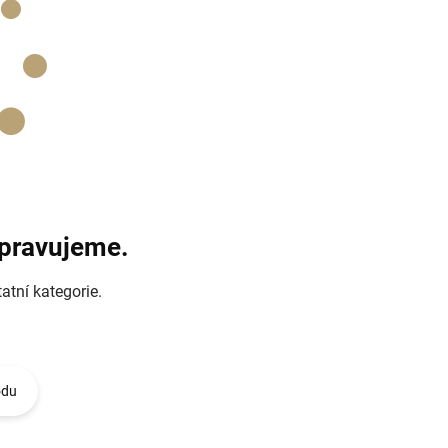
ipravujeme.
atní kategorie.
odu