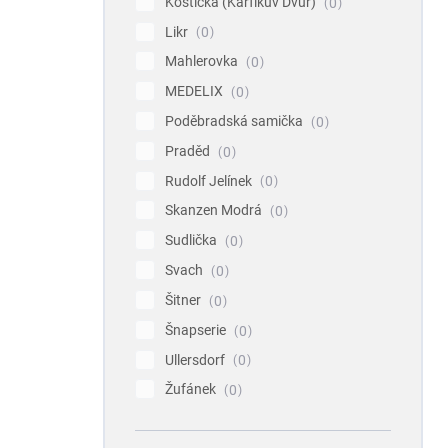
Koštická (Karfíkův Dvůr)
0
Likr
0
Mahlerovka
0
MEDELIX
0
Poděbradská samička
0
Praděd
0
Rudolf Jelínek
0
Skanzen Modrá
0
Sudlička
0
Svach
0
Šitner
0
Šnapserie
0
Ullersdorf
0
Žufánek
0