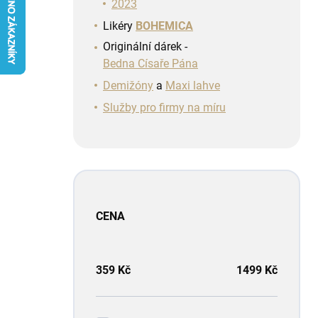
n
2023
í
Likéry
BOHEMICA
p
Originální dárek -
a
Bedna Císaře Pána
n
e
Demižóny
a
Maxi lahve
l
Služby pro firmy na míru
CENA
359
Kč
1499
Kč