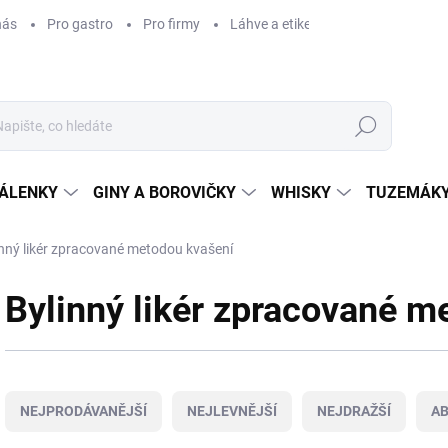
nás
Pro gastro
Pro firmy
Láhve a etikety na míru
Věrnos
Hledat
ÁLENKY
GINY A BOROVIČKY
WHISKY
TUZEMÁKY
inný likér zpracované metodou kvašení
Bylinný likér zpracované m
Ř
a
NEJPRODÁVANĚJŠÍ
NEJLEVNĚJŠÍ
NEJDRAŽŠÍ
A
z
e