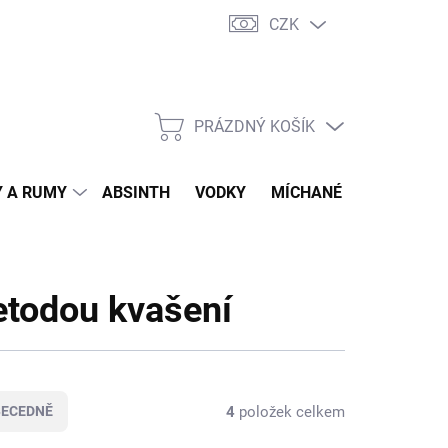
CZK
tní program
Jak nakupovat
Doprava
Jak balíme zásilky
PRÁZDNÝ KOŠÍK
NÁKUPNÍ
KOŠÍK
 A RUMY
ABSINTH
VODKY
MÍCHANÉ DRINKY
O
etodou kvašení
4
položek celkem
BECEDNĚ