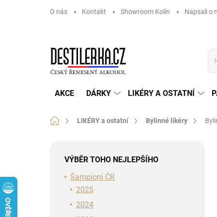
Přejít
O nás
Kontakt
Showroom Kolín
Napsali o 
na
obsah
AKCE
DÁRKY
LIKÉRY A OSTATNÍ
P
Domů
LIKÉRY a ostatní
Bylinné likéry
Byl
P
o
VÝBĚR TOHO NEJLEPŠÍHO
s
t
Šampioni ČR
r
2025
a
2024
n