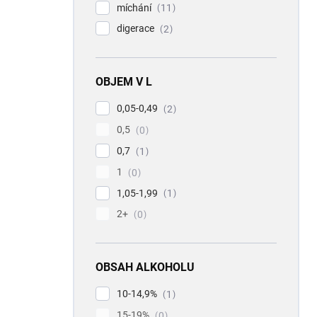
míchání
11
digerace
2
OBJEM V L
0,05-0,49
2
0,5
0
0,7
1
1
0
1,05-1,99
1
2+
0
OBSAH ALKOHOLU
10-14,9%
1
15-19%
0