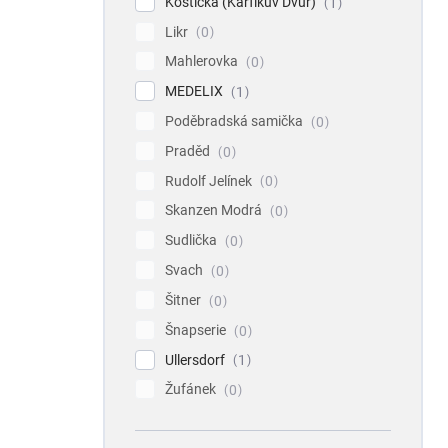
Koštická (Karfíkův Dvůr)
1
Likr
0
Mahlerovka
0
MEDELIX
1
Poděbradská samička
0
Praděd
0
Rudolf Jelínek
0
Skanzen Modrá
0
Sudlička
0
Svach
0
Šitner
0
Šnapserie
0
Ullersdorf
1
Žufánek
0