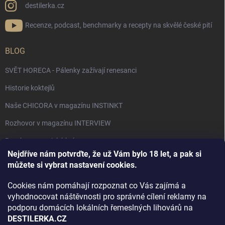
destilerka.cz
Recenze, podcast, benchmarky a recepty na skvělé české pití
BLOG
SVĚT HORECA - Pálenky zažívají renesanci
Historie koktejlů
Naše CHICORA v magazínu INSTINKT
Rozhovor v magazínu INTERVIEW
Bourbon, americká krása.
Nejdříve nám potvrďte, že už Vám bylo 18 let, a pak si
Napsali v TÝDNU o naší práci
můžete si vybrat nastavení cookies.
Když ovoce dostane druhý život
Cookies nám pomáhají rozpoznat co Vás zajímá a
Rozhovor s DESTILERKA.CZ v magazínu DRINKING-CAT
vyhodnocovat náštěvnosti pro správné cílení reklamy na
podporu domácích lokálních řemeslných lihovárů na
Jak vybrat dárek na Vánoce
DESTILERKA.CZ