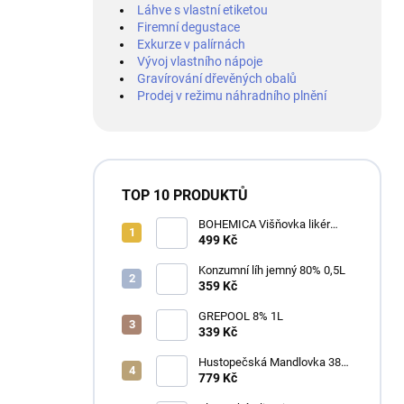
Láhve s vlastní etiketou
Firemní degustace
Exkurze v palírnách
Vývoj vlastního nápoje
Gravírování dřevěných obalů
Prodej v režimu náhradního plnění
TOP 10 PRODUKTŮ
BOHEMICA Višňovka likér
25% 0,7L
499 Kč
Konzumní líh jemný 80% 0,5L
359 Kč
GREPOOL 8% 1L
339 Kč
Hustopečská Mandlovka 38%
1L
779 Kč