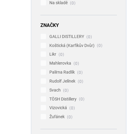
Na skladě
0
ZNAČKY
GALLI DISTILLERY
0
Koštická (Karfíkův Dvůr)
0
Likr
0
Mahlerovka
0
Palírna Radlík
0
Rudolf Jelínek
0
Svach
0
TÖSH Distillery
0
Vizovická
0
Žufánek
0