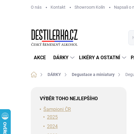
Přejít
O nás
Kontakt
Showroom Kolín
Napsali o 
na
obsah
AKCE
DÁRKY
LIKÉRY A OSTATNÍ
P
Domů
DÁRKY
Degustace a miniatury
Degu
P
o
VÝBĚR TOHO NEJLEPŠÍHO
s
t
Šampioni ČR
r
2025
a
2024
n