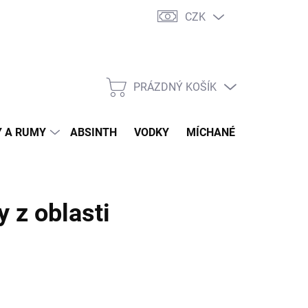
CZK
tní program
Jak nakupovat
Doprava
Jak balíme zásilky
PRÁZDNÝ KOŠÍK
NÁKUPNÍ
KOŠÍK
 A RUMY
ABSINTH
VODKY
MÍCHANÉ DRINKY
O
 z oblasti