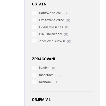
OSTATNÍ
Dárkové balení
0
Limitovaná edice
0
Exklusivně u nás
0
Luxusní alkohol
0
Z českých surovin
0
ZPRACOVÁNÍ
kvašení
0
macerace
0
míchání
0
OBJEM V L