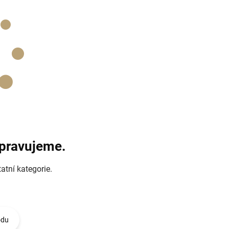
ipravujeme.
atní kategorie.
odu