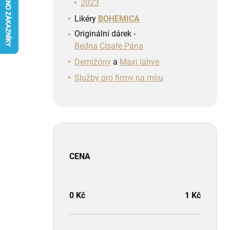
n
2023
í
Likéry
BOHEMICA
p
Originální dárek -
a
Bedna Císaře Pána
n
e
Demižóny
a
Maxi lahve
l
Služby pro firmy na míru
CENA
0
Kč
1
Kč