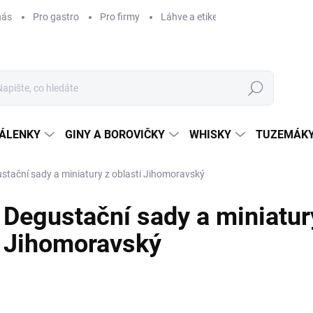
nás
Pro gastro
Pro firmy
Láhve a etikety na míru
Věrnos
Hledat
ÁLENKY
GINY A BOROVIČKY
WHISKY
TUZEMÁKY
stační sady a miniatury z oblasti Jihomoravský
Degustační sady a miniatury
Jihomoravský