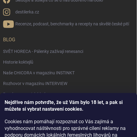
Sledujte a sdílejte co se u nás dobrého narodilo
destilerka.cz
Recenze, podcast, benchmarky a recepty na skvělé české pití
BLOG
SVĚT HORECA - Pálenky zažívají renesanci
Historie koktejlů
Naše CHICORA v magazínu INSTINKT
Rozhovor v magazínu INTERVIEW
Bourbon, americká krása.
Nejdříve nám potvrďte, že už Vám bylo 18 let, a pak si
Napsali v TÝDNU o naší práci
můžete si vybrat nastavení cookies.
Když ovoce dostane druhý život
Cookies nám pomáhají rozpoznat co Vás zajímá a
Rozhovor s DESTILERKA.CZ v magazínu DRINKING-CAT
vyhodnocovat náštěvnosti pro správné cílení reklamy na
podporu domácích lokálních řemeslných lihovárů na