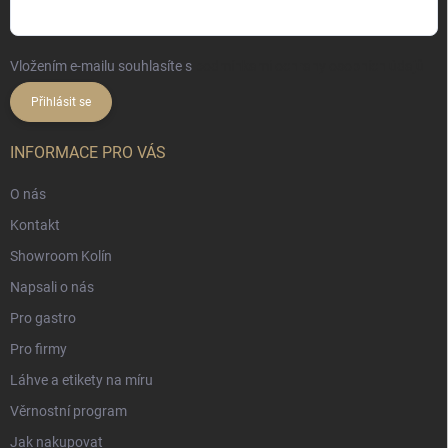
Vložením e-mailu souhlasíte s
podmínkami ochrany osobních údajů
Přihlásit se
INFORMACE PRO VÁS
O nás
Kontakt
Showroom Kolín
Napsali o nás
Pro gastro
Pro firmy
Láhve a etikety na míru
Věrnostní program
Jak nakupovat