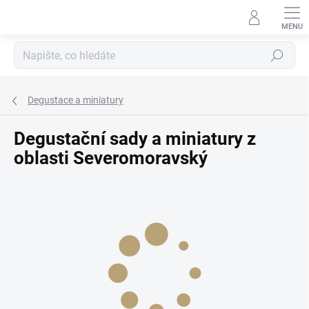
Přejít
na
obsah
Hledat
Degustace a miniatury
Degustační sady a miniatury z
oblasti Severomoravský