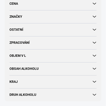
r
CENA
o
d
u
ZNAČKY
k
t
OSTATNÍ
ů
ZPRACOVÁNÍ
OBJEM V L
OBSAH ALKOHOLU
KRAJ
DRUH ALKOHOLU