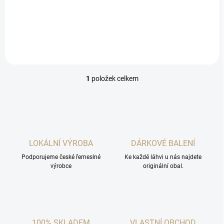
komunity předvést
jednosudové vzorky,
nefiltrované a ve vyšší síle.
1
položek celkem
O
v
l
á
d
a
c
LOKÁLNÍ VÝROBA
DÁRKOVÉ BALENÍ
í
Podporujeme české řemeslné
p
Ke každé láhvi u nás najdete
výrobce
originální obal.
r
v
k
y
v
ý
100% SKLADEM
VLASTNÍ OBCHOD