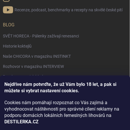
Recenze, podcast, benchmarky a recepty na skvělé české pití
BLOG
SVĚT HORECA - Pálenky zažívají renesanci
Historie koktejlů
Naše CHICORA v magazínu INSTINKT
Rozhovor v magazínu INTERVIEW
Bourbon, americká krása.
Nejdříve nám potvrďte, že už Vám bylo 18 let, a pak si
Napsali v TÝDNU o naší práci
můžete si vybrat nastavení cookies.
Když ovoce dostane druhý život
Cookies nám pomáhají rozpoznat co Vás zajímá a
Rozhovor s DESTILERKA.CZ v magazínu DRINKING-CAT
vyhodnocovat náštěvnosti pro správné cílení reklamy na
podporu domácích lokálních řemeslných lihovárů na
Jak vybrat dárek na Vánoce
DESTILERKA.CZ
Rozhovor Destilerka.cz v magazínu Macchiato