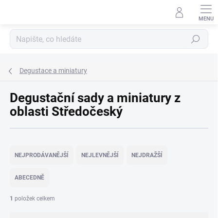
Přejít
na
obsah
Hledat
Degustace a miniatury
Degustační sady a miniatury z
oblasti Středočeský
Ř
a
NEJPRODÁVANĚJŠÍ
NEJLEVNĚJŠÍ
NEJDRAŽŠÍ
z
e
ABECEDNĚ
n
í
1
položek celkem
p