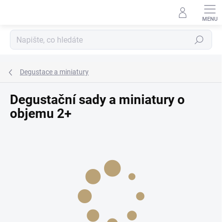
Přejít
na
obsah
Hledat
Degustace a miniatury
Degustační sady a miniatury o
objemu 2+