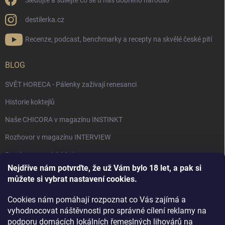
Sledujte a sdílejte co se u nás dobrého narodilo
destilerka.cz
Recenze, podcast, benchmarky a recepty na skvělé české pití
BLOG
SVĚT HORECA - Pálenky zažívají renesanci
Historie koktejlů
Naše CHICORA v magazínu INSTINKT
Rozhovor v magazínu INTERVIEW
Bourbon, americká krása.
Nejdříve nám potvrďte, že už Vám bylo 18 let, a pak si
Napsali v TÝDNU o naší práci
můžete si vybrat nastavení cookies.
Když ovoce dostane druhý život
Cookies nám pomáhají rozpoznat co Vás zajímá a
Rozhovor s DESTILERKA.CZ v magazínu DRINKING-CAT
vyhodnocovat náštěvnosti pro správné cílení reklamy na
podporu domácích lokálních řemeslných lihovárů na