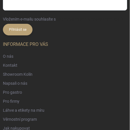
Vložením e-mailu souhlasíte s
podmínkami ochrany osobních údajů
Přihlásit se
INFORMACE PRO VÁS
O nás
Kontakt
Showroom Kolín
Napsali o nás
Pro gastro
Pro firmy
Láhve a etikety na míru
Věrnostní program
Jak nakupovat