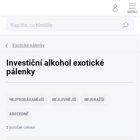
Přejít
na
obsah
Hledat
Exotické pálenky
Investiční alkohol exotické
pálenky
Ř
a
NEJPRODÁVANĚJŠÍ
NEJLEVNĚJŠÍ
NEJDRAŽŠÍ
z
e
ABECEDNĚ
n
í
2
položek celkem
p