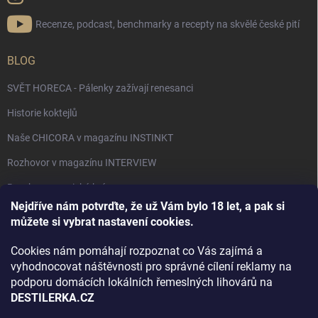
Recenze, podcast, benchmarky a recepty na skvělé české pití
BLOG
SVĚT HORECA - Pálenky zažívají renesanci
Historie koktejlů
Naše CHICORA v magazínu INSTINKT
Rozhovor v magazínu INTERVIEW
Bourbon, americká krása.
Nejdříve nám potvrďte, že už Vám bylo 18 let, a pak si
Napsali v TÝDNU o naší práci
můžete si vybrat nastavení cookies.
Když ovoce dostane druhý život
Cookies nám pomáhají rozpoznat co Vás zajímá a
Rozhovor s DESTILERKA.CZ v magazínu DRINKING-CAT
vyhodnocovat náštěvnosti pro správné cílení reklamy na
podporu domácích lokálních řemeslných lihovárů na
Jak vybrat dárek na Vánoce
DESTILERKA.CZ
Rozhovor Destilerka.cz v magazínu Macchiato