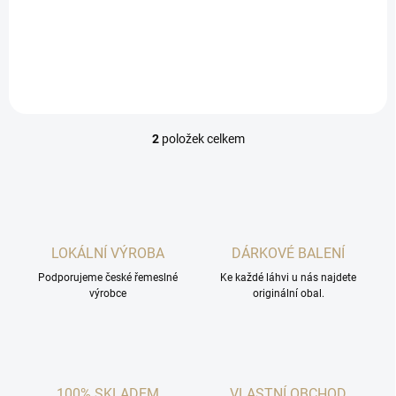
byste právě rozemnuli hrst
lesa, a jejich jemně nasládlá
čerstvě utržených plodů, ještě
chuť pohladí na jazyku
vonících po lese po letním
dešti.
2
položek celkem
O
v
l
á
d
a
c
LOKÁLNÍ VÝROBA
DÁRKOVÉ BALENÍ
í
Podporujeme české řemeslné
p
Ke každé láhvi u nás najdete
výrobce
originální obal.
r
v
k
y
v
ý
100% SKLADEM
VLASTNÍ OBCHOD