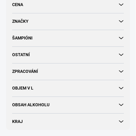
r
CENA
o
d
u
ZNAČKY
k
t
ŠAMPIÓNI
ů
OSTATNÍ
ZPRACOVÁNÍ
OBJEM V L
OBSAH ALKOHOLU
KRAJ