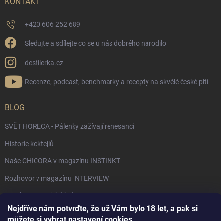
KONTAKT
+420 606 252 689
Sledujte a sdílejte co se u nás dobrého narodilo
destilerka.cz
Recenze, podcast, benchmarky a recepty na skvělé české pití
BLOG
SVĚT HORECA - Pálenky zažívají renesanci
Historie koktejlů
Naše CHICORA v magazínu INSTINKT
Rozhovor v magazínu INTERVIEW
Bourbon, americká krása.
Nejdříve nám potvrďte, že už Vám bylo 18 let, a pak si
Napsali v TÝDNU o naší práci
můžete si vybrat nastavení cookies.