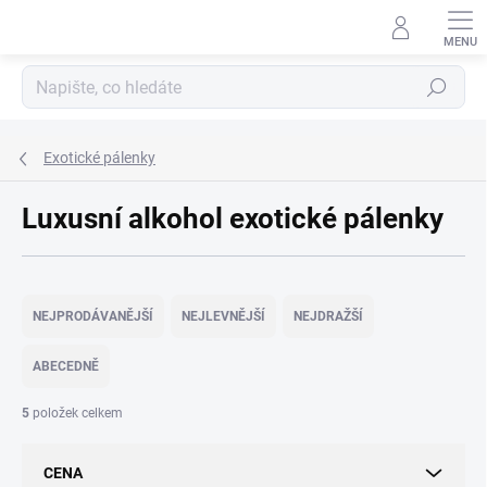
Přejít
na
obsah
Hledat
Exotické pálenky
Luxusní alkohol exotické pálenky
Ř
a
NEJPRODÁVANĚJŠÍ
NEJLEVNĚJŠÍ
NEJDRAŽŠÍ
z
e
ABECEDNĚ
n
í
5
položek celkem
p
r
CENA
o