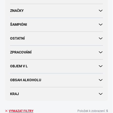
d
u
ZNAČKY
k
t
ŠAMPIÓNI
ů
OSTATNÍ
ZPRACOVÁNÍ
OBJEM V L
OBSAH ALKOHOLU
KRAJ
Položek k zobrazení:
5
VYMAZAT FILTRY