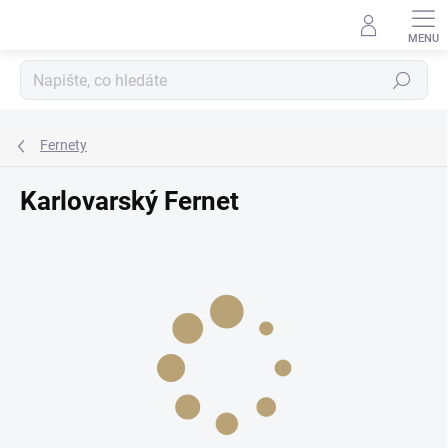
Přejít
na
obsah
Hledat
Fernety
Karlovarský Fernet