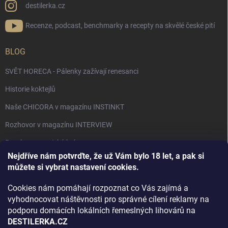
destilerka.cz
Recenze, podcast, benchmarky a recepty na skvělé české pití
BLOG
SVĚT HORECA - Pálenky zažívají renesanci
Historie koktejlů
Naše CHICORA v magazínu INSTINKT
Rozhovor v magazínu INTERVIEW
Bourbon, americká krása.
Nejdříve nám potvrďte, že už Vám bylo 18 let, a pak si
Napsali v TÝDNU o naší práci
můžete si vybrat nastavení cookies.
Když ovoce dostane druhý život
Cookies nám pomáhají rozpoznat co Vás zajímá a
Rozhovor s DESTILERKA.CZ v magazínu DRINKING-CAT
vyhodnocovat náštěvnosti pro správné cílení reklamy na
podporu domácích lokálních řemeslných lihovárů na
Jak vybrat dárek na Vánoce
DESTILERKA.CZ