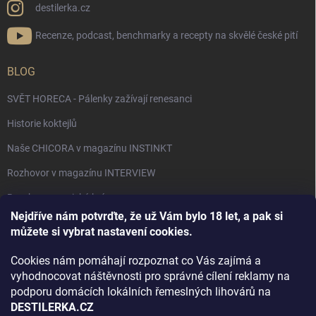
destilerka.cz
Recenze, podcast, benchmarky a recepty na skvělé české pití
BLOG
SVĚT HORECA - Pálenky zažívají renesanci
Historie koktejlů
Naše CHICORA v magazínu INSTINKT
Rozhovor v magazínu INTERVIEW
Bourbon, americká krása.
Nejdříve nám potvrďte, že už Vám bylo 18 let, a pak si
Napsali v TÝDNU o naší práci
můžete si vybrat nastavení cookies.
Když ovoce dostane druhý život
Cookies nám pomáhají rozpoznat co Vás zajímá a
Rozhovor s DESTILERKA.CZ v magazínu DRINKING-CAT
vyhodnocovat náštěvnosti pro správné cílení reklamy na
podporu domácích lokálních řemeslných lihovárů na
Jak vybrat dárek na Vánoce
DESTILERKA.CZ