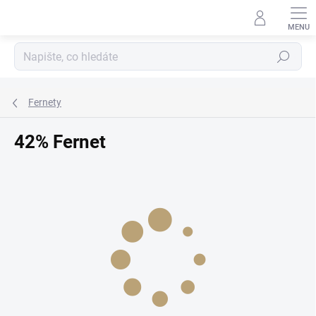
Přejít
na
obsah
Hledat
Fernety
42% Fernet