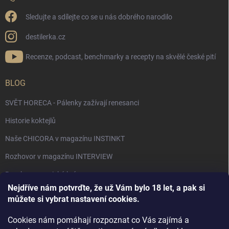
Sledujte a sdílejte co se u nás dobrého narodilo
destilerka.cz
Recenze, podcast, benchmarky a recepty na skvělé české pití
BLOG
SVĚT HORECA - Pálenky zažívají renesanci
Historie koktejlů
Naše CHICORA v magazínu INSTINKT
Rozhovor v magazínu INTERVIEW
Bourbon, americká krása.
Nejdříve nám potvrďte, že už Vám bylo 18 let, a pak si
Napsali v TÝDNU o naší práci
můžete si vybrat nastavení cookies.
Když ovoce dostane druhý život
Cookies nám pomáhají rozpoznat co Vás zajímá a
Rozhovor s DESTILERKA.CZ v magazínu DRINKING-CAT