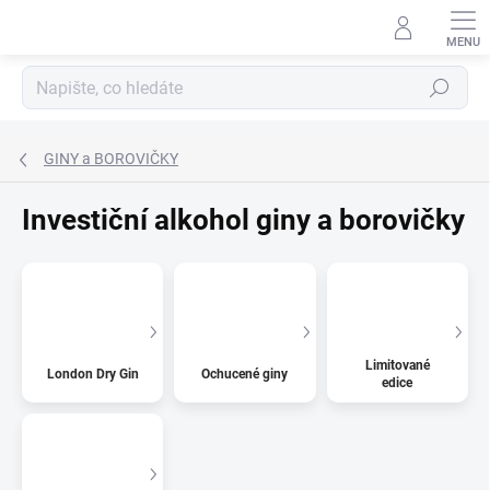
Přejít
na
obsah
Hledat
GINY a BOROVIČKY
Investiční alkohol giny a borovičky
Limitované
London Dry Gin
Ochucené giny
edice