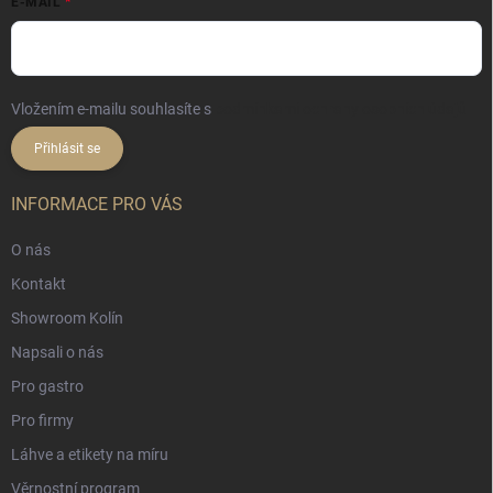
E-MAIL
Vložením e-mailu souhlasíte s
podmínkami ochrany osobních údajů
Přihlásit se
INFORMACE PRO VÁS
O nás
Kontakt
Showroom Kolín
Napsali o nás
Pro gastro
Pro firmy
Láhve a etikety na míru
Věrnostní program