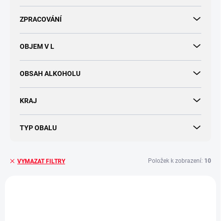
ZPRACOVÁNÍ
OBJEM V L
OBSAH ALKOHOLU
KRAJ
TYP OBALU
Položek k zobrazení:
10
VYMAZAT FILTRY
V
ý
VÍCE ZA MÉNĚ
VÍCE ZA MÉNĚ
p
i