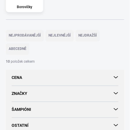
Borovičky
Ř
a
NEJPRODÁVANĚJŠÍ
NEJLEVNĚJŠÍ
NEJDRAŽŠÍ
z
e
ABECEDNĚ
n
í
10
položek celkem
p
r
CENA
o
d
u
ZNAČKY
k
t
ŠAMPIÓNI
ů
OSTATNÍ