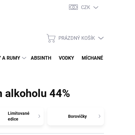
CZK
tní program
Jak nakupovat
Doprava
Jak balíme zásilky
PRÁZDNÝ KOŠÍK
NÁKUPNÍ
KOŠÍK
 A RUMY
ABSINTH
VODKY
MÍCHANÉ DRINKY
O
m alkoholu 44%
Limitované
Borovičky
edice