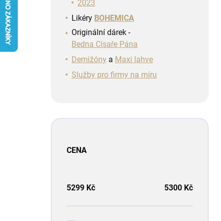
n
2023
í
Likéry
BOHEMICA
p
Originální dárek -
a
Bedna Císaře Pána
n
e
Demižóny
a
Maxi lahve
l
Služby pro firmy na míru
CENA
5299
Kč
5300
Kč