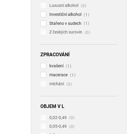
Luxusní alkohol
0
Investiční alkohol
1
Stařeno v sudech
1
Z českých surovin
0
ZPRACOVÁNÍ
kvašení
1
macerace
1
míchání
0
OBJEM V L
0,02-0,49
0
0,05-0,49
0