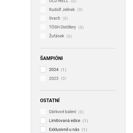
OLD WELL
0
Rudolf Jelínek
0
Svach
0
TÖSH Distillery
0
Žufánek
0
ŠAMPIÓNI
2024
1
2023
0
OSTATNÍ
Dárkové balení
0
Limitovaná edice
1
Exklusivně u nás
1