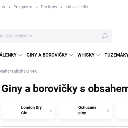
nás
Pro gastro
Pro firmy
Láhve a etikety na míru
Věrnos
Hledat
ÁLENKY
GINY A BOROVIČKY
WHISKY
TUZEMÁKY
obsahem alkoholu 44%
Giny a borovičky s obsahe
London Dry
Ochucené
Gin
giny