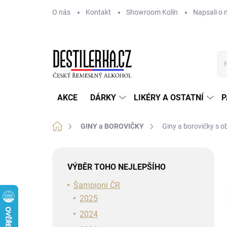
Přejít
O nás
Kontakt
Showroom Kolín
Napsali o 
na
obsah
AKCE
DÁRKY
LIKÉRY A OSTATNÍ
P
Domů
GINY a BOROVIČKY
Giny a borovičky s 
P
o
VÝBĚR TOHO NEJLEPŠÍHO
s
t
Šampioni ČR
r
2025
a
2024
n