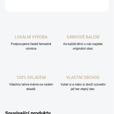
ZEPTAT SE
HLÍDAT
LOKÁLNÍ VÝROBA
DÁRKOVÉ BALENÍ
Podporujeme české řemeslné
Ke každé láhvi u nás najdete
výrobce
originální obal.
100% SKLADEM
VLASTNÍ OBCHOD
Všechny lahve máme na našem
Vyber si a nebo si zboží vyzvedni
skladě.
jež ten stejný den.
Související produkty