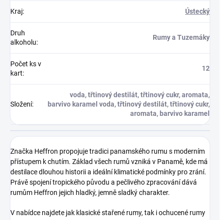
Kraj
:
Ústecký
Druh
Rumy a Tuzemáky
alkoholu
:
Počet ks v
12
kart
:
voda, třtinový destilát, třtinový cukr, aromata,
Složení
:
barvivo karamel voda, třtinový destilát, třtinový cukr,
aromata, barvivo karamel
Značka
Heffron
propojuje tradici panamského rumu s moderním
přístupem k chutím. Základ všech rumů vzniká v Panamě, kde má
destilace dlouhou historii a ideální klimatické podmínky pro zrání.
Právě spojení tropického původu a pečlivého zpracování dává
rumům Heffron jejich hladký, jemně sladký charakter.
V nabídce najdete jak klasické stařené rumy, tak i ochucené rumy