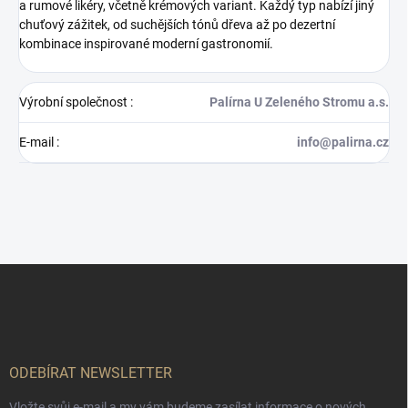
a rumové likéry, včetně krémových variant. Každý typ nabízí jiný
chuťový zážitek, od suchějších tónů dřeva až po dezertní
kombinace inspirované moderní gastronomií.
Výrobní společnost
:
Palírna U Zeleného Stromu a.s.
E-mail
:
info@palirna.cz
Z
á
p
a
t
í
ODEBÍRAT NEWSLETTER
Vložte svůj e-mail a my vám budeme zasílat informace o nových