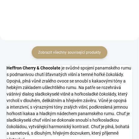
zabroušeným okrajem.
Zobrazit všechny související produkty
Heffron Cherry & Chocolate
je svůdné spojení panamského rumu
s podmanivou chutí šťavnatých višní a temné hořké čokolády.
Opojná, plná vůně zralého ovoce se snoubí s kakaovými tóny a
hebkým základem ušlechtilého rumu. Na patře se rozehrává
vášnivý dialog sladkokyselé višně a hořkosladké čokolády, který
vrcholí v dlouhém, delikátním a hřejivém závěru. Vůně je opojná
a intenzivní, s výraznými tóny zralých višní, podkreslená jemnou
hořkostí kakaa a hladkým nádechem panamského rumu. Chuť je
sladkokyselá chuť višní se dokonale snoubí s hořkosladkou
čokoládou, vytvářející harmonický kontrast. Chuť je plná, bohatá
a sametová, s dlouhým, hřejivým dozvukem, který příjemně