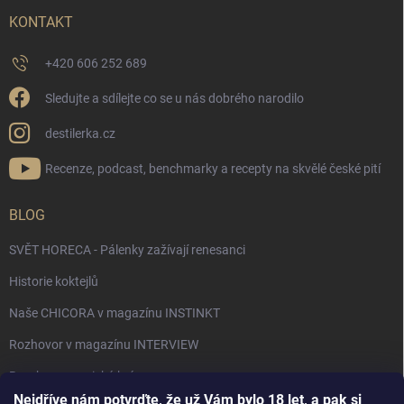
KONTAKT
+420 606 252 689
Sledujte a sdílejte co se u nás dobrého narodilo
destilerka.cz
Recenze, podcast, benchmarky a recepty na skvělé české pití
BLOG
SVĚT HORECA - Pálenky zažívají renesanci
Historie koktejlů
Naše CHICORA v magazínu INSTINKT
Rozhovor v magazínu INTERVIEW
Bourbon, americká krása.
Nejdříve nám potvrďte, že už Vám bylo 18 let, a pak si