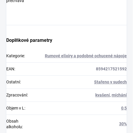
přetrvává
Doplňkové parametry
Kategorie
:
Rumové elixíry a podobné ochucené nápoje
EAN
:
8594217521592
Ostatní
:
Stařeno v sudech
Zpracování
:
kvašení
,
míchání
Objem v L
:
0,5
Obsah
30%
alkoholu
: