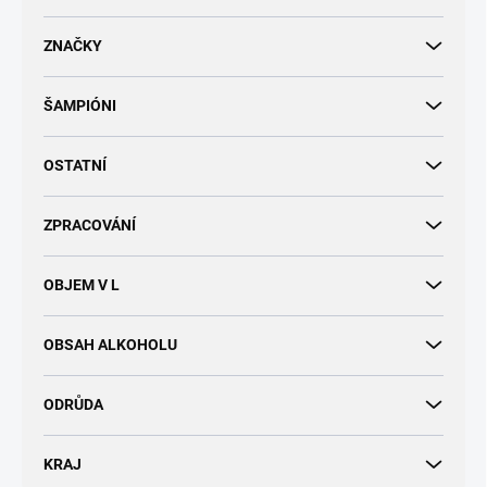
d
u
ZNAČKY
k
t
ŠAMPIÓNI
ů
OSTATNÍ
ZPRACOVÁNÍ
OBJEM V L
OBSAH ALKOHOLU
ODRŮDA
KRAJ