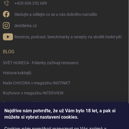
+420 606 252 689
Sledujte a sdílejte co se u nás dobrého narodilo
destilerka.cz
Recenze, podcast, benchmarky a recepty na skvělé české pití
BLOG
SVĚT HORECA - Pálenky zažívají renesanci
Historie koktejlů
Naše CHICORA v magazínu INSTINKT
Rozhovor v magazínu INTERVIEW
Bourbon, americká krása.
Nejdříve nám potvrďte, že už Vám bylo 18 let, a pak si
Napsali v TÝDNU o naší práci
můžete si vybrat nastavení cookies.
Když ovoce dostane druhý život
Cookies nám pomáhají rozpoznat co Vás zajímá a