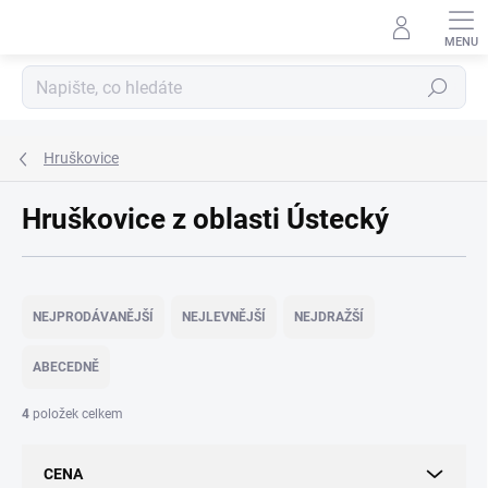
Přejít
na
obsah
Hledat
Hruškovice
Hruškovice z oblasti Ústecký
Ř
a
NEJPRODÁVANĚJŠÍ
NEJLEVNĚJŠÍ
NEJDRAŽŠÍ
z
e
ABECEDNĚ
n
í
4
položek celkem
p
r
CENA
o