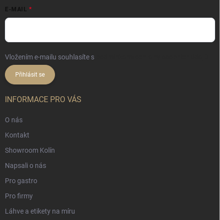
E-MAIL
Vložením e-mailu souhlasíte s
podmínkami ochrany osobních údajů
Přihlásit se
INFORMACE PRO VÁS
O nás
Kontakt
Showroom Kolín
Napsali o nás
Pro gastro
Pro firmy
Láhve a etikety na míru