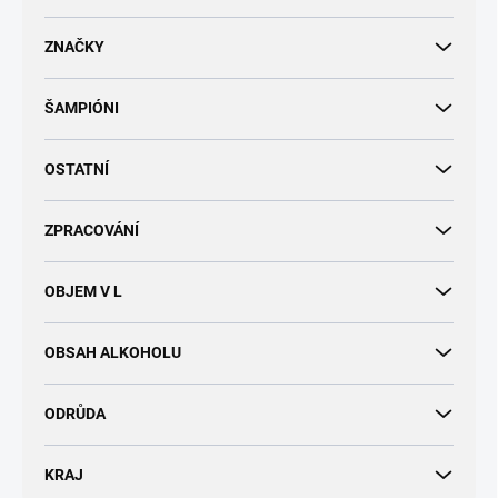
d
u
ZNAČKY
k
t
ŠAMPIÓNI
ů
OSTATNÍ
ZPRACOVÁNÍ
OBJEM V L
OBSAH ALKOHOLU
ODRŮDA
KRAJ