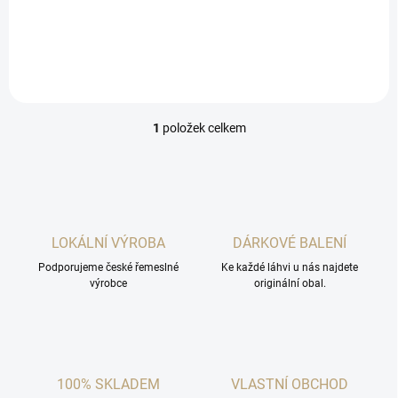
šampiónů roku 2024 v České
republice.
1
položek celkem
O
v
l
á
d
a
c
LOKÁLNÍ VÝROBA
DÁRKOVÉ BALENÍ
í
Podporujeme české řemeslné
p
Ke každé láhvi u nás najdete
výrobce
originální obal.
r
v
k
y
v
ý
100% SKLADEM
VLASTNÍ OBCHOD
p