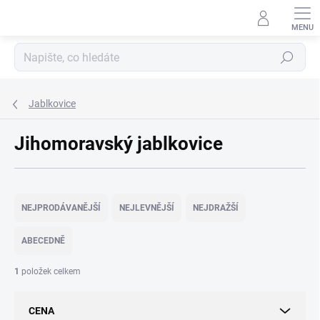
Přejít
na
obsah
Hledat
Jablkovice
Jihomoravský jablkovice
Ř
a
NEJPRODÁVANĚJŠÍ
NEJLEVNĚJŠÍ
NEJDRAŽŠÍ
z
e
ABECEDNĚ
n
í
1
položek celkem
p
r
CENA
o