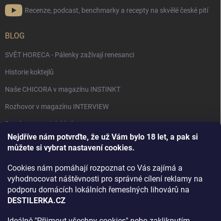
Recenze, podcast, benchmarky a recepty na skvělé české pití
BLOG
SVĚT HORECA - Pálenky zažívají renesanci
Historie koktejlů
Naše CHICORA v magazínu INSTINKT
Rozhovor v magazínu INTERVIEW
Bourbon, americká krása.
Nejdříve nám potvrďte, že už Vám bylo 18 let, a pak si
Napsali v TÝDNU o naší práci
můžete si vybrat nastavení cookies.
Když ovoce dostane druhý život
Cookies nám pomáhají rozpoznat co Vás zajímá a
Rozhovor s DESTILERKA.CZ v magazínu DRINKING-CAT
vyhodnocovat náštěvnosti pro správné cílení reklamy na
podporu domácích lokálních řemeslných lihovárů na
Jak vybrat dárek na Vánoce
DESTILERKA.CZ
Rozhovor Destilerka.cz v magazínu Macchiato
Ideálně "Přijmout všechny cookies" nebo zakliknutím