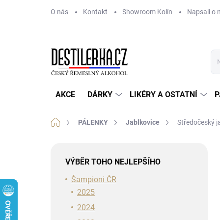
Přejít
O nás
Kontakt
Showroom Kolín
Napsali o 
na
obsah
AKCE
DÁRKY
LIKÉRY A OSTATNÍ
P
Domů
PÁLENKY
Jablkovice
Středočeský j
P
o
VÝBĚR TOHO NEJLEPŠÍHO
s
t
Šampioni ČR
r
2025
a
2024
n