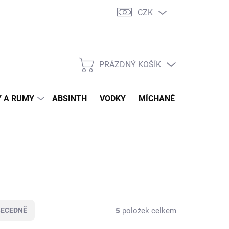
CZK
tní program
Jak nakupovat
Doprava
Jak balíme zásilky
PRÁZDNÝ KOŠÍK
NÁKUPNÍ
KOŠÍK
 A RUMY
ABSINTH
VODKY
MÍCHANÉ DRINKY
O
5
položek celkem
BECEDNĚ