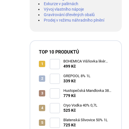
Exkurze v palírnách
Vývoj vlastního nápoje
Gravírování dřevěných obalů
Prodej v režimu náhradního plnění
TOP 10 PRODUKTŮ
BOHEMICA Višňovka likér
25% 0,7L
499 Kč
GREPOOL 8% 1L
339 Kč
Hustopečská Mandlovka 38%
1L
779 Kč
Cryo Vodka 40% 0,7L
525 Kč
Blatenská Slivovice 50% 1L
725 Kč