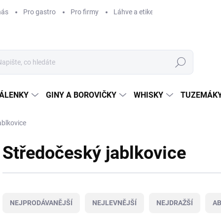
nás
Pro gastro
Pro firmy
Láhve a etikety na míru
Věrnos
Hledat
ÁLENKY
GINY A BOROVIČKY
WHISKY
TUZEMÁKY
ablkovice
Středočeský jablkovice
Ř
a
NEJPRODÁVANĚJŠÍ
NEJLEVNĚJŠÍ
NEJDRAŽŠÍ
A
z
e