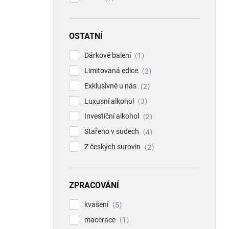
OSTATNÍ
Dárkové balení
1
Limitovaná edice
2
Exklusivně u nás
2
Luxusní alkohol
3
Investiční alkohol
2
Stařeno v sudech
4
Z českých surovin
2
ZPRACOVÁNÍ
kvašení
5
macerace
1