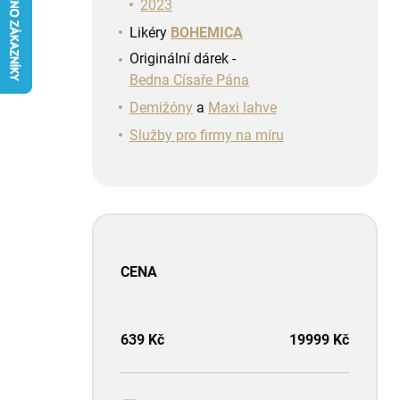
n
2023
í
Likéry
BOHEMICA
p
Originální dárek -
a
Bedna Císaře Pána
n
e
Demižóny
a
Maxi lahve
l
Služby pro firmy na míru
CENA
639
Kč
19999
Kč