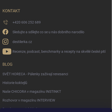
KONTAKT
+420 606 252 689
Sledujte a sdílejte co se u nás dobrého narodilo
destilerka.cz
Recenze, podcast, benchmarky a recepty na skvělé české pití
BLOG
SVĚT HORECA - Pálenky zažívají renesanci
Historie koktejlů
Naše CHICORA v magazínu INSTINKT
Rozhovor v magazínu INTERVIEW
Bourbon, americká krása.