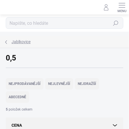
Přejít
na
obsah
Hledat
Jablkovice
0,5
Ř
a
NEJPRODÁVANĚJŠÍ
NEJLEVNĚJŠÍ
NEJDRAŽŠÍ
z
e
ABECEDNĚ
n
í
5
položek celkem
p
r
CENA
o