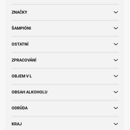
d
u
ZNAČKY
k
t
ŠAMPIÓNI
ů
OSTATNÍ
ZPRACOVÁNÍ
OBJEM V L
OBSAH ALKOHOLU
ODRŮDA
KRAJ