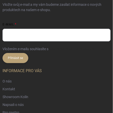
Vložte svůj e-mail a my vám budeme zasílat informace o nových
produktech na našem e-shopu.
E-MAIL
Vložením e-mailu souhlasíte s
podmínkami ochrany osobních údajů
Přihlásit se
INFORMACE PRO VÁS
O nás
Kontakt
Showroom Kolín
Napsali o nás
Pro gastro