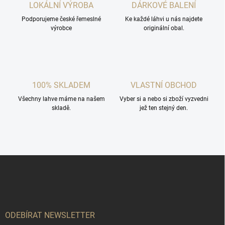
c
LOKÁLNÍ VÝROBA
DÁRKOVÉ BALENÍ
í
Podporujeme české řemeslné
p
Ke každé láhvi u nás najdete
výrobce
originální obal.
r
v
k
y
v
ý
100% SKLADEM
VLASTNÍ OBCHOD
p
i
Všechny lahve máme na našem
Vyber si a nebo si zboží vyzvedni
s
skladě.
jež ten stejný den.
u
Z
á
p
a
t
í
ODEBÍRAT NEWSLETTER