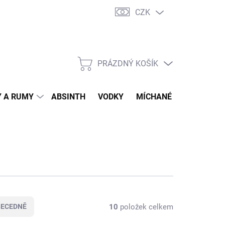
CZK
tní program
Jak nakupovat
Doprava
Jak balíme zásilky
PRÁZDNÝ KOŠÍK
NÁKUPNÍ
KOŠÍK
 A RUMY
ABSINTH
VODKY
MÍCHANÉ DRINKY
O
10
položek celkem
BECEDNĚ