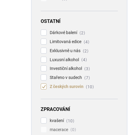
OSTATNÍ
Dárkové balení
2
Limitovaná edice
4
Exklusivně u nás
2
Luxusní alkohol
4
Investiční alkohol
3
Stařeno v sudech
7
Z českých surovin
10
ZPRACOVÁNÍ
kvašení
10
macerace
0