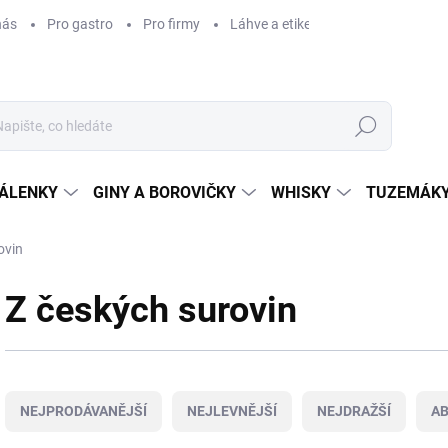
nás
Pro gastro
Pro firmy
Láhve a etikety na míru
Věrnos
Hledat
ÁLENKY
GINY A BOROVIČKY
WHISKY
TUZEMÁKY
ovin
Z českých surovin
Ř
a
NEJPRODÁVANĚJŠÍ
NEJLEVNĚJŠÍ
NEJDRAŽŠÍ
A
z
e