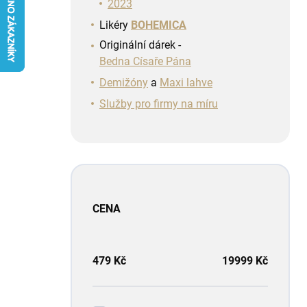
n
2023
í
Likéry
BOHEMICA
p
Originální dárek -
a
Bedna Císaře Pána
n
e
Demižóny
a
Maxi lahve
l
Služby pro firmy na míru
CENA
479
Kč
19999
Kč