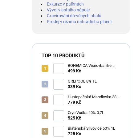
Exkurze v palírnách
Vývoj vlastního nápoje
Gravírování dřevěných obalů
Prodej v režimu náhradního plnění
TOP 10 PRODUKTŮ
BOHEMICA Višňovka likér
25% 0,7L
499 Kč
GREPOOL 8% 1L
339 Kč
Hustopečská Mandlovka 38%
1L
779 Kč
Cryo Vodka 40% 0,7L
525 Kč
Blatenská Slivovice 50% 1L
725 Kč