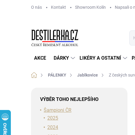
Přejít
O nás
Kontakt
Showroom Kolín
Napsali o 
na
obsah
AKCE
DÁRKY
LIKÉRY A OSTATNÍ
P
Domů
PÁLENKY
Jablkovice
Z českých sur
P
o
VÝBĚR TOHO NEJLEPŠÍHO
s
t
Šampioni ČR
r
2025
a
2024
n