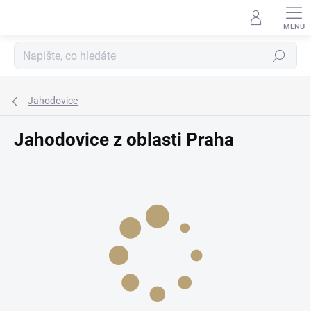
Přejít
na
obsah
Hledat
Jahodovice
Jahodovice z oblasti Praha