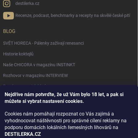
destilerka.cz
Recenze, podcast, benchmarky a recepty na skvělé české pití
BLOG
SVĚT HORECA - Pálenky zažívají renesanci
Historie koktejlů
Naše CHICORA v magazínu INSTINKT
Rozhovor v magazínu INTERVIEW
Bourbon, americká krása.
Nejdříve nám potvrďte, že už Vám bylo 18 let, a pak si
Napsali v TÝDNU o naší práci
můžete si vybrat nastavení cookies.
Když ovoce dostane druhý život
Cookies nám pomáhají rozpoznat co Vás zajímá a
Rozhovor s DESTILERKA.CZ v magazínu DRINKING-CAT
vyhodnocovat náštěvnosti pro správné cílení reklamy na
podporu domácích lokálních řemeslných lihovárů na
Jak vybrat dárek na Vánoce
DESTILERKA.CZ