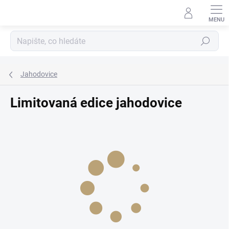
Přejít
na
obsah
Hledat
Jahodovice
Limitovaná edice jahodovice