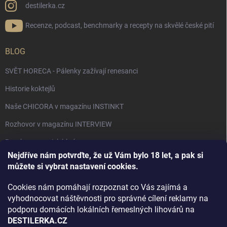
destilerka.cz
Recenze, podcast, benchmarky a recepty na skvělé české pití
BLOG
SVĚT HORECA - Pálenky zažívají renesanci
Historie koktejlů
Naše CHICORA v magazínu INSTINKT
Rozhovor v magazínu INTERVIEW
Bourbon, americká krása.
Nejdříve nám potvrďte, že už Vám bylo 18 let, a pak si
Napsali v TÝDNU o naší práci
můžete si vybrat nastavení cookies.
Když ovoce dostane druhý život
Cookies nám pomáhají rozpoznat co Vás zajímá a
Rozhovor s DESTILERKA.CZ v magazínu DRINKING-CAT
vyhodnocovat náštěvnosti pro správné cílení reklamy na
podporu domácích lokálních řemeslných lihovárů na
Jak vybrat dárek na Vánoce
DESTILERKA.CZ