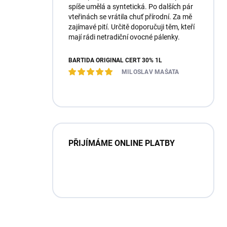
spíše umělá a syntetická. Po dalších pár
vteřinách se vrátila chuť přírodní. Za mě
zajímavé pití. Určitě doporučuji těm, kteří
mají rádi netradiční ovocné pálenky.
BARTIDA ORIGINÁL ČERT 30% 1L
MILOSLAV MAŠATA
PŘIJÍMÁME ONLINE PLATBY