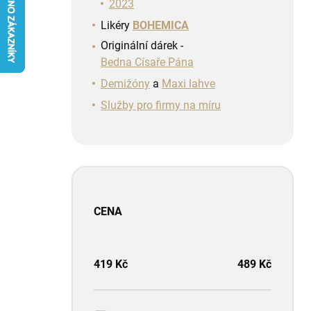
n
2023
í
Likéry
BOHEMICA
p
Originální dárek -
a
Bedna Císaře Pána
n
e
Demižóny
a
Maxi lahve
l
Služby pro firmy na míru
CENA
419
Kč
489
Kč