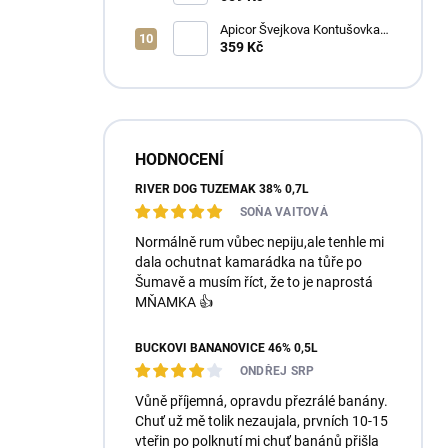
Apicor Švejkova Kontušovka
40% 0,5L
359 Kč
HODNOCENÍ
RIVER DOG TUZEMÁK 38% 0,7L
SOŇA VAITOVÁ
Normálně rum vůbec nepiju,ale tenhle mi
dala ochutnat kamarádka na tůře po
Šumavě a musím říct, že to je naprostá
MŇAMKA 👍
BUČKOVI BANÁNOVICE 46% 0,5L
ONDŘEJ SRP
Vůně příjemná, opravdu přezrálé banány.
Chuť už mě tolik nezaujala, prvních 10-15
vteřin po polknutí mi chuť banánů přišla