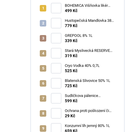
BOHEMICA Višňovka likér
25% 0,7L
499 Kč
Hustopečská Mandlovka 38%
1L
779 Kč
GREPOOL 8% 1L
339 Kč
Stará Myslivecká RESERVE
40% 0,7L
319 Kč
Cryo Vodka 40% 0,7L
525 Kč
Blatenská Slivovice 50% 1L
725 Kč
Sudličkova pálenice
Ořechovka 30% 0,7L
599 Kč
Ochrana proti poškození či
ztrátě
29 Kč
Konzumní líh jemný 80% 1L
659 Kč