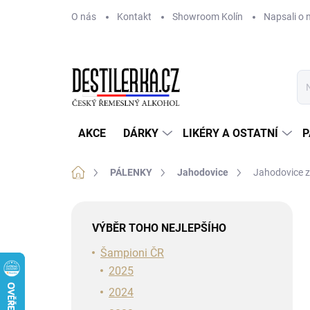
Přejít
O nás
Kontakt
Showroom Kolín
Napsali o 
na
obsah
AKCE
DÁRKY
LIKÉRY A OSTATNÍ
P
Domů
PÁLENKY
Jahodovice
Jahodovice 
P
o
VÝBĚR TOHO NEJLEPŠÍHO
s
t
Šampioni ČR
r
2025
a
2024
n