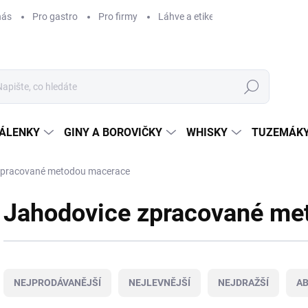
nás
Pro gastro
Pro firmy
Láhve a etikety na míru
Věrnos
Hledat
ÁLENKY
GINY A BOROVIČKY
WHISKY
TUZEMÁKY
zpracované metodou macerace
Jahodovice zpracované me
Ř
a
NEJPRODÁVANĚJŠÍ
NEJLEVNĚJŠÍ
NEJDRAŽŠÍ
A
z
e