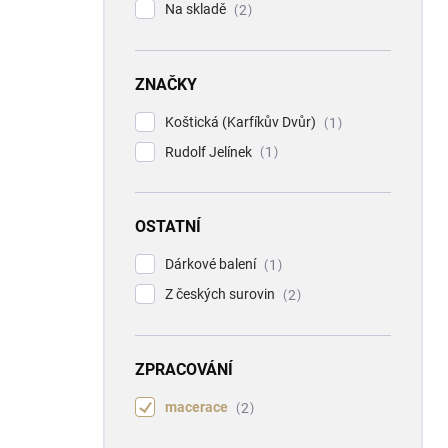
Na skladě
2
ZNAČKY
Koštická (Karfíkův Dvůr)
1
Rudolf Jelínek
1
OSTATNÍ
Dárkové balení
1
Z českých surovin
2
ZPRACOVÁNÍ
macerace
2