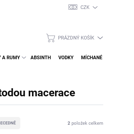
CZK
tní program
Jak nakupovat
Doprava
Jak balíme zásilky
PRÁZDNÝ KOŠÍK
NÁKUPNÍ
KOŠÍK
 A RUMY
ABSINTH
VODKY
MÍCHANÉ DRINKY
O
todou macerace
2
položek celkem
BECEDNĚ