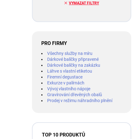
VYMAZAT FILTRY
PRO FIRMY
Všechny služby na míru
Dárkové balíčky připravené
Dárkové balíčky na zakázku
Láhve s vlastní etiketou
Firemní degustace
Exkurze v palírnách
Vývoj vlastního nápoje
Gravírování dřevěných obalů
Prodej v režimu náhradního plnění
TOP 10 PRODUKTŮ