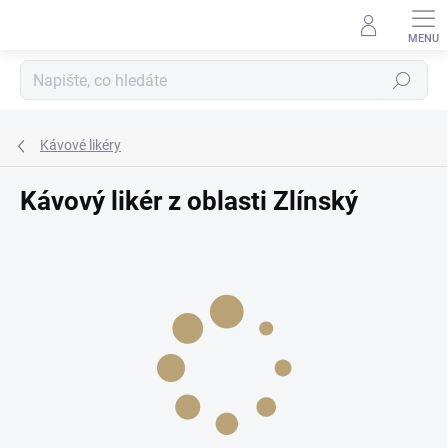
Přejít
na
obsah
Hledat
Kávové likéry
Kávový likér z oblasti Zlínský