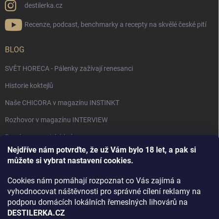
destilerka.cz
Recenze, podcast, benchmarky a recepty na skvělé české pití
BLOG
SVĚT HORECA - Pálenky zažívají renesanci
Historie koktejlů
Naše CHICORA v magazínu INSTINKT
Rozhovor v magazínu INTERVIEW
Bourbon, americká krása.
Nejdříve nám potvrďte, že už Vám bylo 18 let, a pak si
Napsali v TÝDNU o naší práci
můžete si vybrat nastavení cookies.
Když ovoce dostane druhý život
Cookies nám pomáhají rozpoznat co Vás zajímá a
Rozhovor s DESTILERKA.CZ v magazínu DRINKING-CAT
vyhodnocovat náštěvnosti pro správné cílení reklamy na
podporu domácích lokálních řemeslných lihovárů na
Jak vybrat dárek na Vánoce
DESTILERKA.CZ