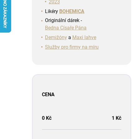
n
2023
í
Likéry
BOHEMICA
p
Originální dárek -
a
Bedna Císaře Pána
n
e
Demižóny
a
Maxi lahve
l
Služby pro firmy na míru
CENA
0
Kč
1
Kč