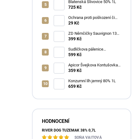
Blatenská Slivovice 50% 1L
725 Kč
Ochrana proti poškození či
ztrátě
29 Kč
ZD Němčičky Sauvignon 13%
2025 Bag in Box 3L - suché
399 Kč
Sudličkova pálenice
Ořechovka 30% 0,7L
599 Kč
Apicor Švejkova Kontušovka
40% 0,5L
359 Kč
Konzumní líh jemný 80% 1L
659 Kč
HODNOCENÍ
RIVER DOG TUZEMÁK 38% 0,7L
SOŇA VAITOVÁ