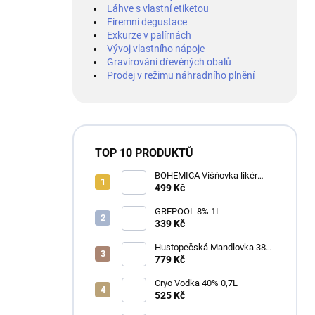
Láhve s vlastní etiketou
Firemní degustace
Exkurze v palírnách
Vývoj vlastního nápoje
Gravírování dřevěných obalů
Prodej v režimu náhradního plnění
TOP 10 PRODUKTŮ
BOHEMICA Višňovka likér
25% 0,7L
499 Kč
GREPOOL 8% 1L
339 Kč
Hustopečská Mandlovka 38%
1L
779 Kč
Cryo Vodka 40% 0,7L
525 Kč