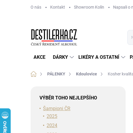
Přejít
O nás
Kontakt
Showroom Kolín
Napsali o 
na
obsah
AKCE
DÁRKY
LIKÉRY A OSTATNÍ
P
Domů
PÁLENKY
Kdoulovice
Kosher kvalit
P
o
VÝBĚR TOHO NEJLEPŠÍHO
s
t
Šampioni ČR
r
2025
a
2024
n