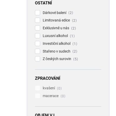
OSTATNÍ
Dárkové balení
2
Limitovaná edice
2
Exklusivně u nás
2
Luxusní alkohol
1
Investiční alkohol
1
Stařeno v sudech
2
Z českých surovin
5
ZPRACOVÁNÍ
kvašení
0
macerace
0
OBJEM V L