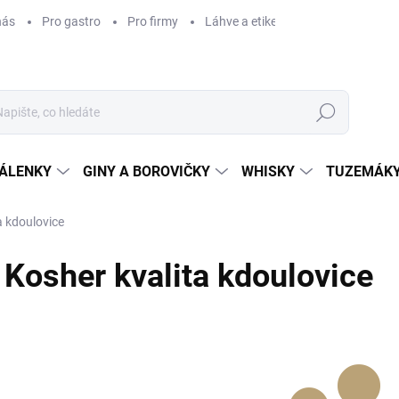
nás
Pro gastro
Pro firmy
Láhve a etikety na míru
Věrnos
Hledat
ÁLENKY
GINY A BOROVIČKY
WHISKY
TUZEMÁKY
a kdoulovice
Kosher kvalita kdoulovice