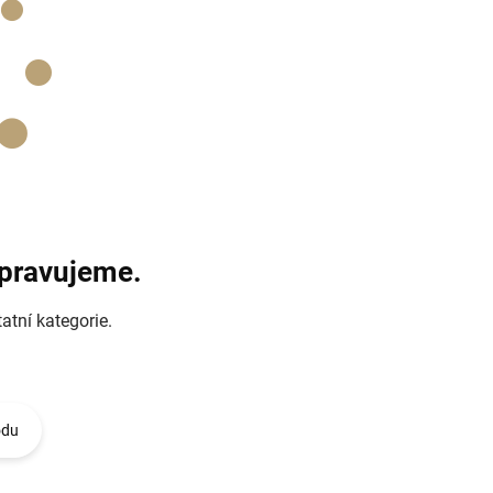
ipravujeme.
atní kategorie.
odu