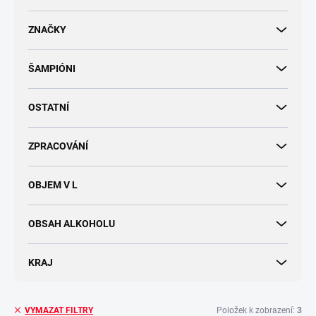
d
u
ZNAČKY
k
t
ŠAMPIÓNI
ů
OSTATNÍ
ZPRACOVÁNÍ
OBJEM V L
OBSAH ALKOHOLU
KRAJ
Položek k zobrazení:
3
VYMAZAT FILTRY