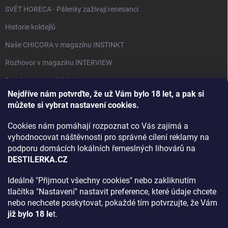
SVĚT HORECA - Pálenky zažívají renesanci
Historie koktejlů
Naše CHICORA v magazínu INSTINKT
Rozhovor v magazínu INTERVIEW
Bourbon, americká krása.
Nejdříve nám potvrďte, že už Vám bylo 18 let, a pak si
Napsali v TÝDNU o naší práci
můžete si vybrat nastavení cookies.
Když ovoce dostane druhý život
Cookies nám pomáhají rozpoznat co Vás zajímá a
Rozhovor s DESTILERKA.CZ v magazínu DRINKING-CAT
vyhodnocovat náštěvnosti pro správné cílení reklamy na
podporu domácích lokálních řemeslných lihovárů na
Jak vybrat dárek na Vánoce
DESTILERKA.CZ
Rozhovor Destilerka.cz v magazínu Macchiato
Ideálně "Přijmout všechny cookies" nebo zakliknutím
tlačítka "Nastavení" nastavit preference, které údaje chcete
Archiv
nebo nechcete poskytovat, pokaždé tím potvrzujte, že Vám
již bylo 18 le
t.