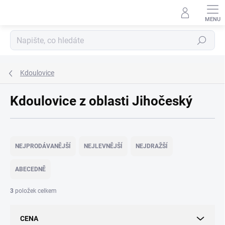
Přejít
na
obsah
Hledat
Kdoulovice
Kdoulovice z oblasti Jihočeský
Ř
a
NEJPRODÁVANĚJŠÍ
NEJLEVNĚJŠÍ
NEJDRAŽŠÍ
z
e
ABECEDNĚ
n
í
3
položek celkem
p
r
CENA
o