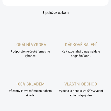
3
položek celkem
O
v
l
á
d
a
c
LOKÁLNÍ VÝROBA
DÁRKOVÉ BALENÍ
í
Podporujeme české řemeslné
p
Ke každé láhvi u nás najdete
výrobce
originální obal.
r
v
k
y
v
ý
100% SKLADEM
VLASTNÍ OBCHOD
p
i
Všechny lahve máme na našem
Vyber si a nebo si zboží vyzvedni
s
skladě.
jež ten stejný den.
u