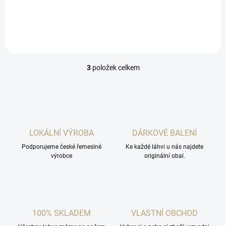
republice.
3
položek celkem
O
v
l
á
d
a
c
LOKÁLNÍ VÝROBA
DÁRKOVÉ BALENÍ
í
Podporujeme české řemeslné
p
Ke každé láhvi u nás najdete
výrobce
originální obal.
r
v
k
y
v
ý
100% SKLADEM
VLASTNÍ OBCHOD
p
i