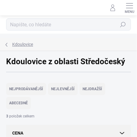
Přejít
na
obsah
Hledat
Kdoulovice
Kdoulovice z oblasti Středočeský
Ř
a
NEJPRODÁVANĚJŠÍ
NEJLEVNĚJŠÍ
NEJDRAŽŠÍ
z
e
ABECEDNĚ
n
í
3
položek celkem
p
r
CENA
o