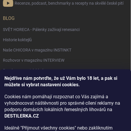
Recenze, podcast, benchmarky a recepty na skvělé české pití
BLOG
SVĚT HORECA - Pálenky zažívají renesanci
Historie koktejlů
Naše CHICORA v magazínu INSTINKT
Rozhovor v magazínu INTERVIEW
Bourbon, americká krása.
Nejdříve nám potvrďte, že už Vám bylo 18 let, a pak si
Napsali v TÝDNU o naší práci
můžete si vybrat nastavení cookies.
Když ovoce dostane druhý život
Cookies nám pomáhají rozpoznat co Vás zajímá a
Rozhovor s DESTILERKA.CZ v magazínu DRINKING-CAT
vyhodnocovat náštěvnosti pro správné cílení reklamy na
podporu domácích lokálních řemeslných lihovárů na
Jak vybrat dárek na Vánoce
DESTILERKA.CZ
Rozhovor Destilerka.cz v magazínu Macchiato
Ideálně "Přijmout všechny cookies" nebo zakliknutím