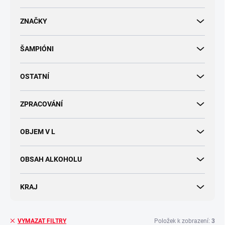
d
u
ZNAČKY
k
t
ŠAMPIÓNI
ů
OSTATNÍ
ZPRACOVÁNÍ
OBJEM V L
OBSAH ALKOHOLU
KRAJ
Položek k zobrazení:
3
VYMAZAT FILTRY